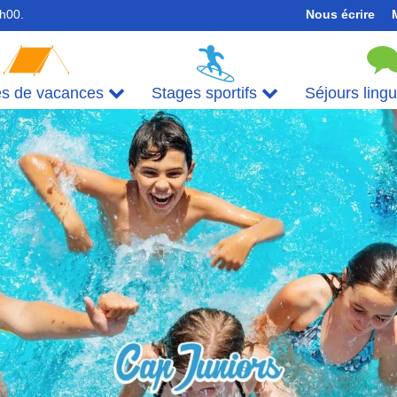
7h00.
Nous écrire
es de vacances
Stages sportifs
Séjours ling