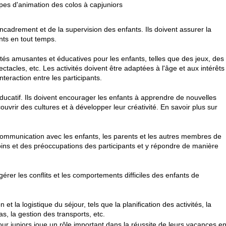
uipes d'animation des colos à capjuniors
ncadrement et de la supervision des enfants. Ils doivent assurer la
ants en tout temps.
tés amusantes et éducatives pour les enfants, telles que des jeux, des
ctacles, etc. Les activités doivent être adaptées à l'âge et aux intérêts
interaction entre les participants.
ducatif. Ils doivent encourager les enfants à apprendre de nouvelles
vrir des cultures et à développer leur créativité. En savoir plus sur
communication avec les enfants, les parents et les autres membres de
esoins et des préoccupations des participants et y répondre de manière
rer les conflits et les comportements difficiles des enfants de
 et la logistique du séjour, tels que la planification des activités, la
as, la gestion des transports, etc.
ur juniors joue un rôle important dans la réussite de leurs vacances e