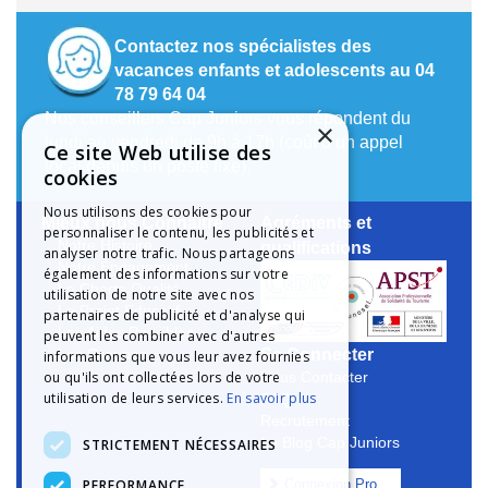
Contactez nos spécialistes des
vacances enfants et adolescents au 04
78 79 64 04
Nos conseillers Cap Juniors vous répondent du
×
lundi au vendredi de 9h à 17h (coût d’un appel
Ce site Web utilise des
local depuis un poste fixe).
cookies
Nous utilisons des cookies pour
Mieux nous Connaître
Agréments et
personnaliser le contenu, les publicités et
Notre Histoire
qualifications
analyser notre trafic. Nous partageons
Notre Engagement
également des informations sur votre
La Charte Qualité
utilisation de notre site avec nos
Le Projet Educatif
partenaires de publicité et d'analyse qui
Les Aides Possibles
peuvent les combiner avec d'autres
Se Connecter
Les Groupes
informations que vous leur avez fournies
ou qu'ils ont collectées lors de votre
Nous Contacter
utilisation de leurs services.
En savoir plus
FAQ
Recrutement
Le Blog Cap Juniors
STRICTEMENT NÉCESSAIRES
PERFORMANCE
Connexion Pro