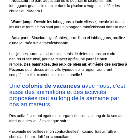
Les jeunes auront aussi des moments de détente dans un cadre
naturel et sécurisé, pour se relaxer après une journée bien
remplie.
Des baignades, des jeux de plein air, et même des sorties à
Pézenas
pour découvrir la ville typique de la région viendront
compléter cette expérience exceptionnelle !
Une
colonie de vacances
avec nous, c'est
aussi des animations et des activités
proposées tout au long de la semaine par
nos animateurs.
Des activités seront également organisées tout au long de la semaine
ainsi que des veillées chaque soir :
• Exemple de veillées (non contractuelles) : casino, fureur, rallye
chocolat, boum, défi fou, camouflage…
• Exemple d'activités (non contractuelles) : grands jeux, thèque, tournoi
multisport, Beach sport, hot spot, douanier contrebandier, détente,
baignade, activités manuelles…
Les veillées animées et activités variées proposées tout au long du
séjour, créeront
une ambiance conviviale et divertissante. Ce séjour est
l’occasion parfaite pour faire de nouvelles rencontres, partager des
moments inoubliables et profiter pleinement des plaisirs du plein air !