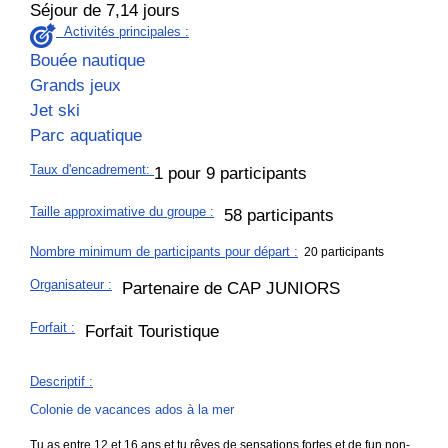
Taux d'encadrement
:
1 pour 9 participants
Taille approximative du groupe
:
58 participants
Nombre minimum de participants pour départ :
20 participants
Organisateur
:
Partenaire de CAP JUNIORS
Forfait
:
Forfait Touristique
Descriptif
:
Colonie de vacances ados à la mer
Tu as entre 12 et 16 ans et tu rêves de sensations fortes et de fun non-
stop ? Rejoins une
colonie de vacances pleine d’action à Pézenas
,
pensée pour les ados qui veulent vivre un été intense entre mer,
activités et moments partagés. Située dans l’Hérault, à proximité des
plages, cette colo offre un cadre idéal pour combiner aventure
nautique, fun et soleil du Sud.
Au programme :
Water Jump
, Aqualand, jetski, bouée tractée et
baignades rafraîchissantes. Un concentré d’activités fun et
dynamiques, parfait pour faire le plein d’émotions et vivre des journées
mémorables entre amis. Des temps de détente, des sorties à Pézenas