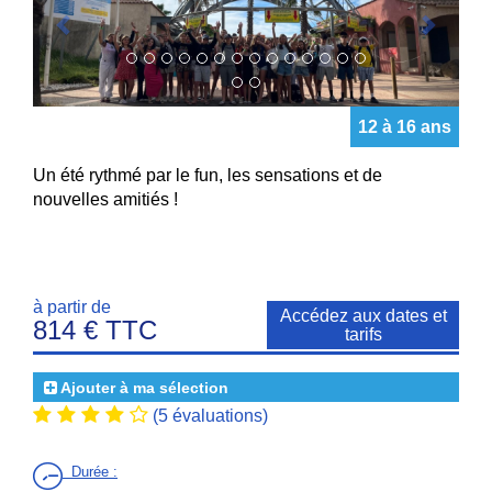
nouvelles amitiés !
à partir de
Accédez aux dates et
814 € TTC
tarifs
Ajouter à ma sélection
(5 évaluations)
Durée
:
Séjour de 7,14 jours
Activités principales :
Bouée nautique
Grands jeux
Jet ski
Parc aquatique