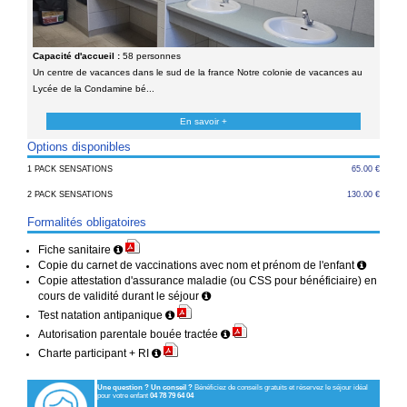
1 PACK SENSATIONS
65.00 €
2 PACK SENSATIONS
130.00 €
Formalités obligatoires
Fiche sanitaire
Copie du carnet de vaccinations avec nom et prénom de l'enfant
Copie attestation d'assurance maladie (ou CSS pour bénéficiaire) en
cours de validité durant le séjour
Test natation antipanique
Autorisation parentale bouée tractée
Charte participant + RI
Une question ? Un conseil ?
Bénéficiez de conseils gratuits et réservez le séjour idéal
pour votre enfant
04 78 79 64 04
+
Les
Cap Juniors
Assurance annulation
Paiement sécurisé