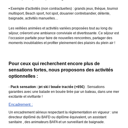
Pour ceux qui recherchent encore plus de
sensations fortes, nous proposons des activités
optionnelles :
-
Pack sensation : jet ski / bouée tractée (+65€)
: Sensations
garanties avec une balade en bouée tirée par un bateau, dans une mer
excitante et vivifiante !
Encadrement
:
Un encadrement sérieux respectant la réglementation en vigueur : une
directeur diplômé du BAFD ou diplôme équivalent, un assistant
sanitaire , des animateurs BAFA et un surveillant de baignade.
Les temps forts
:
Un véritable coktail d'
activités aquatiques
pour faire le plein de
sensations rafraîchissantes et vivre une aventure inoubliable.
Un
séjour
unique déstiné aux
ados
de 12 à 16 ans, friands
d'adrénaline alliant une multitude d'
activités tendances à sensations.
Une
colonie de vacances
incontournable pour faire le plein de
souvenirs et de sensations pendant les
vacances scolaires
.