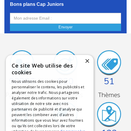
90886
820
51
Participants
Destinations
Thèmes
×
Ce site Web utilise des
cookies
22
160
123
Nous utilisons des cookies pour
personnaliser le contenu, les publicités et
analyser notre trafic. Nous partageons
Ans
Séjours
Villes
également des informations sur votre
utilisation de notre site avec nos
d'existence
desservies
partenaires de publicité et d'analyse qui
peuvent les combiner avec d'autres
informations que vous leur avez fournies
ou qu'ils ont collectées lors de votre