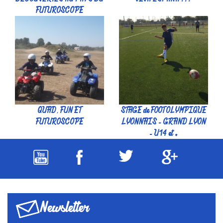
QUAD, FUN ET
STAGE de FOOT OLYMPIQUE
FUTUROSCOPE
LYONNAIS - GRAND LYON
- U14 et +
Newsletter
Bons plans Cap Juniors
Envoyer