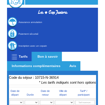
Inscription avec un copain
Tarifs
Bon à savoir
Informations complémentaires
Avis
Code du séjour : 10715-N-36914
* Les tarifs indiqués sont hors options
Date de
Date de
Ville de
Tarif* /
départ
Durée
retour
départ
participant
Dimanche 9
7
Samedi 15
AIX-EN-
Complet
Août 2026
Août 2026
PROVENCE
Dimanche 9
7
Samedi 15
ANGERS
Complet
Août 2026
Août 2026
Dimanche 9
7
Samedi 15
ANNECY
Complet
Août 2026
Août 2026