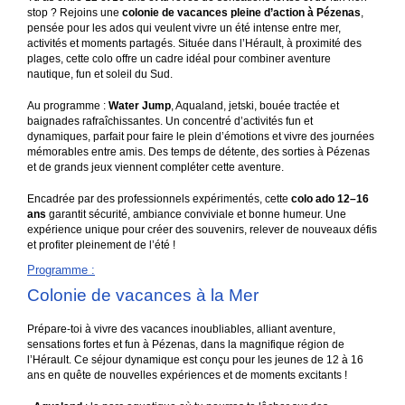
et de grands jeux viennent compléter cette aventure.
Encadrée par des professionnels expérimentés, cette
colo ado 12–16
ans
garantit sécurité, ambiance conviviale et bonne humeur. Une
expérience unique pour créer des souvenirs, relever de nouveaux défis
et profiter pleinement de l’été !
Programme
:
Colonie de vacances à la Mer
Prépare-toi à vivre des vacances inoubliables, alliant aventure,
sensations fortes et fun à Pézenas, dans la magnifique région de
l’Hérault. Ce séjour dynamique est conçu pour les jeunes de 12 à 16
ans en quête de nouvelles expériences et de moments excitants !
-
Aqualand
: le parc aquatique où tu pourras te lâcher sur des
toboggans géants, te relaxer dans la piscine à vagues et défier les
chutes du Niagara !
-
Water jump
: Dévale les toboggans à toute vitesse, envole-toi dans
les airs et termine ton saut par un plongeon rafraîchissant dans la mer !
-
Aquapark
:
Structures gonflables, jeux d'eau et tobboggans, profitez
d'une journée fun et rafraîchissante.