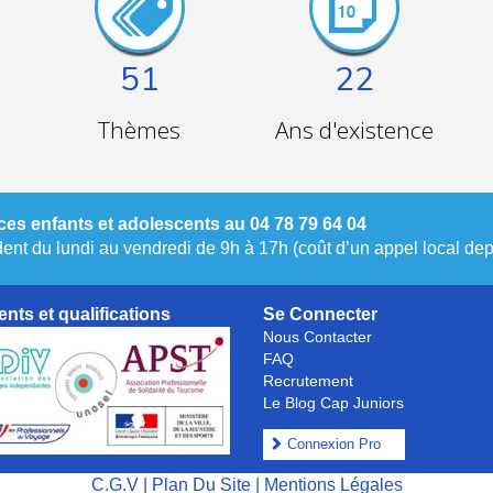
51
22
Thèmes
Ans d'existence
es enfants et adolescents au 04 78 79 64 04
nt du lundi au vendredi de 9h à 17h (coût d’un appel local depu
nts et qualifications
Se Connecter
Nous Contacter
FAQ
Recrutement
Le Blog Cap Juniors
Connexion Pro
C.G.V
|
Plan Du Site
|
Mentions Légales