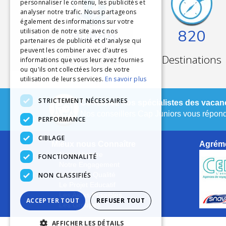
personnaliser le contenu, les publicités et
analyser notre trafic. Nous partageons
également des informations sur votre
90886
820
utilisation de notre site avec nos
partenaires de publicité et d'analyse qui
peuvent les combiner avec d'autres
Participants
Destinations
informations que vous leur avez fournies
ou qu'ils ont collectées lors de votre
utilisation de leurs services.
En savoir plus
STRICTEMENT NÉCESSAIRES
Contactez nos spécialistes des vacanc
Nos conseillers Cap Juniors vous réponde
PERFORMANCE
CIBLAGE
Mieux nous Connaître
Agréme
Notre Histoire
FONCTIONNALITÉ
Notre Engagement
NON CLASSIFIÉS
La Charte Qualité
Le Projet Educatif
Les Aides Possibles
ACCEPTER TOUT
REFUSER TOUT
Les Groupes
AFFICHER LES DÉTAILS