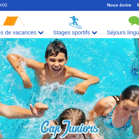
7h00.
Nous écrire
es de vacances
Stages sportifs
Séjours ling