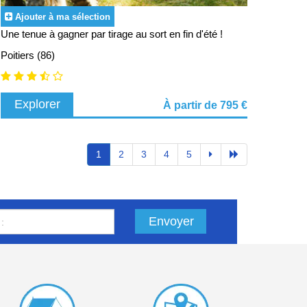
Ajouter à ma sélection
Une tenue à gagner par tirage au sort en fin d'été !
Poitiers (86)
Explorer
À partir de 795 €
1
2
3
4
5
Envoyer