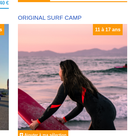
640 €
ORIGINAL SURF CAMP
s
11 à 17 ans
Ajouter à ma sélection