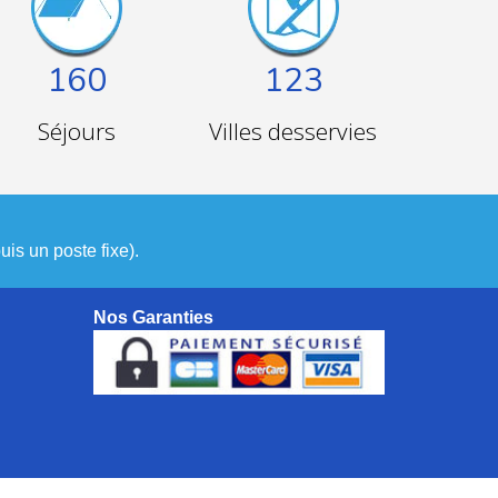
160
123
Séjours
Villes desservies
is un poste fixe).
Nos Garanties