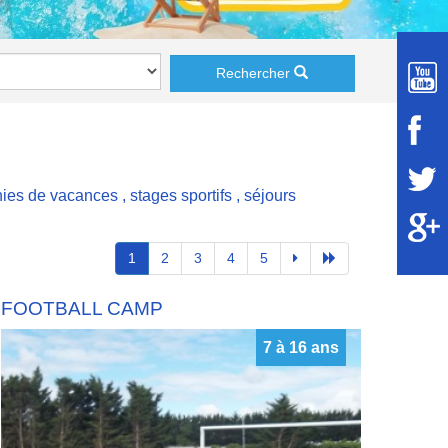
Rechercher
nies de vacances
,
stages sportifs
,
séjours
1
2
3
4
5
FOOTBALL CAMP
7 à 16 ans