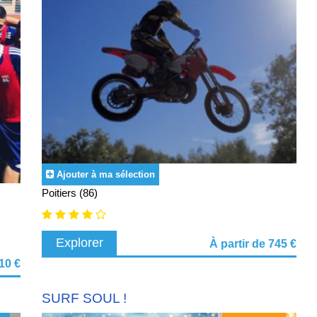
Ajouter à ma sélection
Poitiers (86)
Explorer
À partir de 745 €
710 €
SURF SOUL !