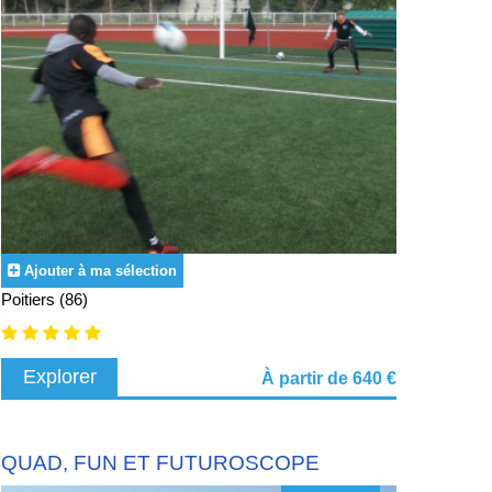
Ajouter à ma sélection
Poitiers (86)
Explorer
À partir de 640 €
QUAD, FUN ET FUTUROSCOPE