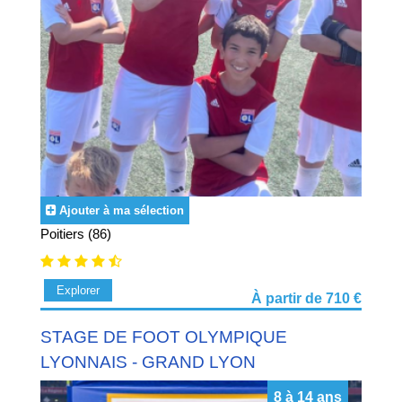
Ajouter à ma sélection
Poitiers (86)
Explorer
À partir de 710 €
STAGE DE FOOT OLYMPIQUE
LYONNAIS - GRAND LYON
8 à 14 ans