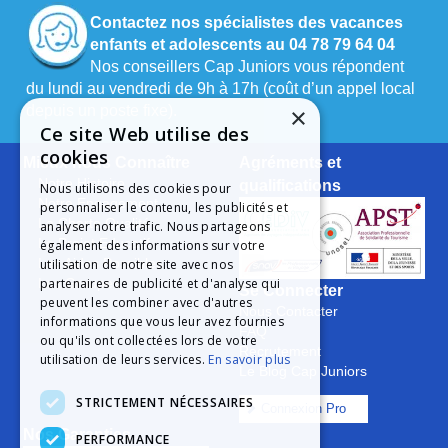
Contactez nos spécialistes des vacances
enfants et adolescents au 04 78 79 64 04
Nos conseillers Cap Juniors vous répondent
du lundi au vendredi de 9h à 17h (coût d’un appel local
depuis un poste fixe).
×
Ce site Web utilise des
cookies
Mieux nous Connaître
Agréments et
Notre Histoire
qualifications
Nous utilisons des cookies pour
Notre Engagement
personnaliser le contenu, les publicités et
La Charte Qualité
analyser notre trafic. Nous partageons
Le Projet Educatif
également des informations sur votre
Les Aides Possibles
utilisation de notre site avec nos
partenaires de publicité et d'analyse qui
Les Groupes
Se Connecter
peuvent les combiner avec d'autres
Nous Contacter
informations que vous leur avez fournies
FAQ
ou qu'ils ont collectées lors de votre
Recrutement
utilisation de leurs services.
En savoir plus
Le Blog Cap Juniors
STRICTEMENT NÉCESSAIRES
Connexion Pro
Nos Garanties
PERFORMANCE