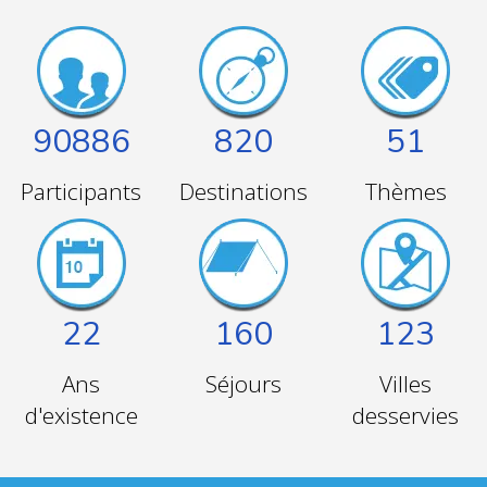
90886
820
51
Participants
Destinations
Thèmes
22
160
123
Ans
Séjours
Villes
d'existence
desservies