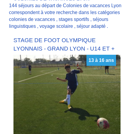
144 séjours au départ de Colonies de vacances Lyon
correspondent à votre recherche dans les catégories
colonies de vacances
,
stages sportifs
,
séjours
linguistiques
,
voyage scolaire
,
séjour adapté
.
STAGE DE FOOT OLYMPIQUE
LYONNAIS - GRAND LYON - U14 ET +
13 à 16 ans