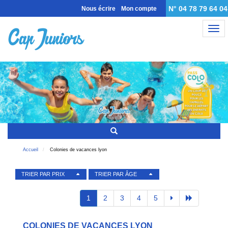
N° 04 78 79 64 04
Nous écrire
Mon compte
Nav
Accueil
Colonies de vacances lyon
TRIER PAR PRIX
TRIER PAR ÂGE
1
2
3
4
5
COLONIES DE VACANCES LYON