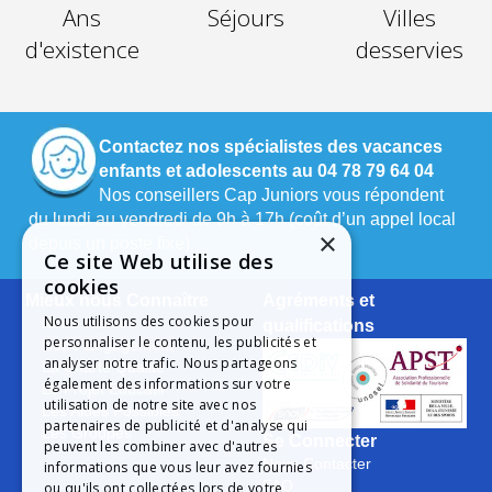
Ans
Séjours
Villes
d'existence
desservies
Contactez nos spécialistes des vacances
enfants et adolescents au 04 78 79 64 04
Nos conseillers Cap Juniors vous répondent
du lundi au vendredi de 9h à 17h (coût d’un appel local
×
depuis un poste fixe).
Ce site Web utilise des
cookies
Mieux nous Connaître
Agréments et
Nous utilisons des cookies pour
Notre Histoire
qualifications
personnaliser le contenu, les publicités et
Notre Engagement
analyser notre trafic. Nous partageons
La Charte Qualité
également des informations sur votre
Le Projet Educatif
utilisation de notre site avec nos
Les Aides Possibles
partenaires de publicité et d'analyse qui
Les Groupes
Se Connecter
peuvent les combiner avec d'autres
Nous Contacter
informations que vous leur avez fournies
FAQ
ou qu'ils ont collectées lors de votre