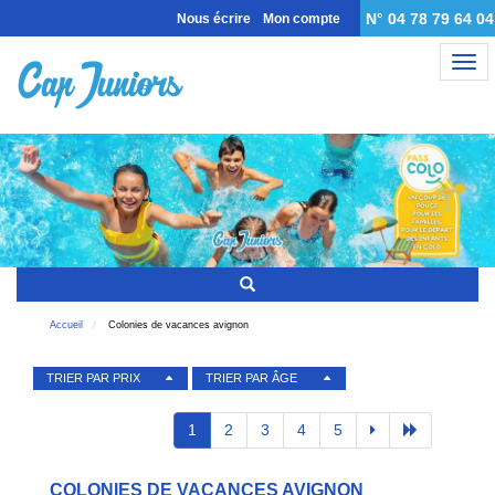
N° 04 78 79 64 04
Nous écrire
Mon compte
Nav
Accueil
Colonies de vacances avignon
TRIER PAR PRIX
TRIER PAR ÂGE
1
2
3
4
5
COLONIES DE VACANCES AVIGNON