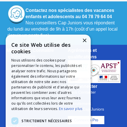
Contactez nos spécialistes des vacances
enfants et adolescents au 04 78 79 64 04
Nos conseillers Cap Juniors vous répondent
du lundi au vendredi de 9h à 17h (coût d’un appel local
depuis un poste fixe).
×
Ce site Web utilise des
Mieux nous Connaître
Agréments et
cookies
Notre Histoire
qualifications
Nous utilisons des cookies pour
Notre Engagement
personnaliser le contenu, les publicités et
La Charte Qualité
analyser notre trafic. Nous partageons
Le Projet Educatif
également des informations sur votre
Les Aides Possibles
utilisation de notre site avec nos
Les Groupes
Se Connecter
partenaires de publicité et d'analyse qui
peuvent les combiner avec d'autres
Nous Contacter
informations que vous leur avez fournies
FAQ
ou qu'ils ont collectées lors de votre
Recrutement
utilisation de leurs services.
En savoir plus
Le Blog Cap Juniors
Connexion Pro
STRICTEMENT NÉCESSAIRES