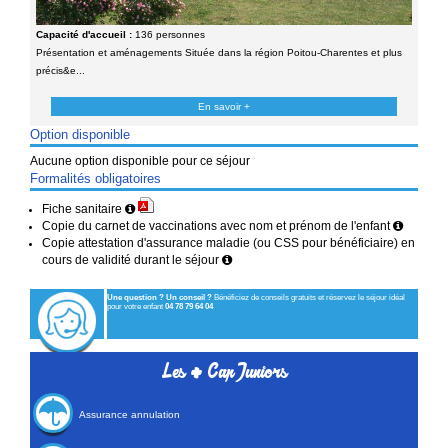
Capacité d'accueil :
136 personnes
Présentation et aménagements Située dans la région Poitou-Charentes et plus
précis&e...
En savoir +
Option disponible
Aucune option disponible pour ce séjour
Formalités obligatoires
Fiche sanitaire
Copie du carnet de vaccinations avec nom et prénom de l'enfant
Copie attestation d'assurance maladie (ou CSS pour bénéficiaire) en
cours de validité durant le séjour
Une question ? Un conseil ?
Bénéficiez de conseils gratuits et réservez le séjour idéal
pour votre enfant
04 78 79 64 04
+
Les
Cap Juniors
Assurance annulation