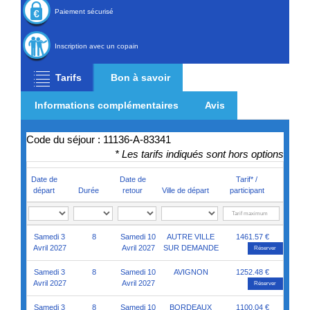
Paiement sécurisé
Inscription avec un copain
Tarifs
Bon à savoir
Informations complémentaires
Avis
Code du séjour : 11136-A-83341
* Les tarifs indiqués sont hors options
Date de
Date de
Tarif* /
départ
Durée
retour
Ville de départ
participant
Samedi 3
8
Samedi 10
AUTRE VILLE
1461.57 €
Avril 2027
Avril 2027
SUR DEMANDE
Réserver
Samedi 3
8
Samedi 10
AVIGNON
1252.48 €
Avril 2027
Avril 2027
Réserver
Samedi 3
8
Samedi 10
BORDEAUX
1100.04 €