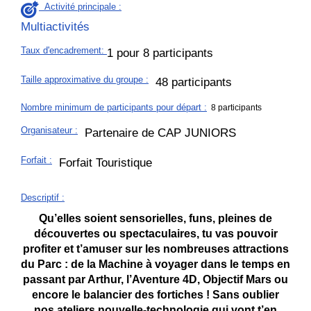
Activité principale :
Multiactivités
Taux d'encadrement
:
1 pour 8 participants
Taille approximative du groupe
:
48 participants
Nombre minimum de participants pour départ :
8 participants
Organisateur
:
Partenaire de CAP JUNIORS
Forfait
:
Forfait Touristique
Descriptif
:
Qu’elles soient sensorielles, funs, pleines de
découvertes ou spectaculaires, tu vas pouvoir
profiter et t’amuser sur les nombreuses attractions
du Parc : de la Machine à voyager dans le temps en
passant par Arthur, l’Aventure 4D, Objectif Mars ou
encore le balancier des fortiches ! Sans oublier
nos ateliers nouvelle-technologie qui vont t’en