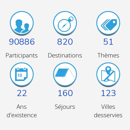
90886
820
51
Participants
Destinations
Thèmes
22
160
123
Ans
Séjours
Villes
d'existence
desservies