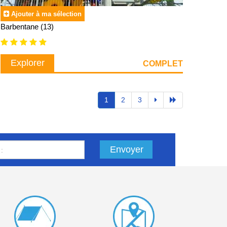
Ajouter à ma sélection
Barbentane (13)
Explorer
COMPLET
1
2
3
Envoyer