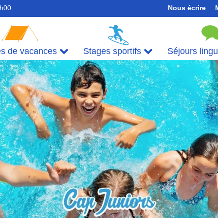
7h00.
Nous écrire
es de vacances
Stages sportifs
Séjours ling