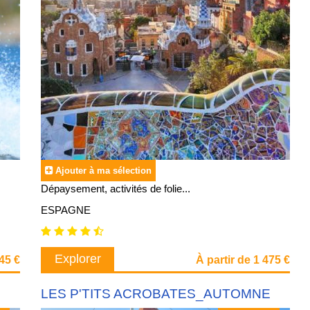
Ajouter à ma sélection
Dépaysement, activités de folie...
ESPAGNE
Explorer
745 €
À partir de 1 475 €
LES P'TITS ACROBATES_AUTOMNE