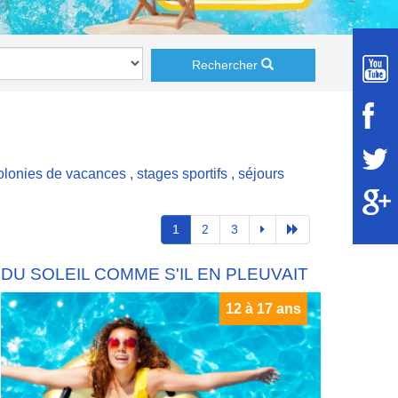
Rechercher
olonies de vacances
,
stages sportifs
,
séjours
1
2
3
DU SOLEIL COMME S'IL EN PLEUVAIT
12 à 17 ans