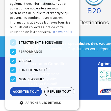
également des informations sur votre
90881
820
utilisation de notre site avec nos
partenaires de publicité et d'analyse qui
peuvent les combiner avec d'autres
Participants
Destinations
informations que vous leur avez fournies
ou qu'ils ont collectées lors de votre
utilisation de leurs services.
En savoir plus
STRICTEMENT NÉCESSAIRES
Contactez nos spécialistes des vacanc
Nos conseillers Cap Juniors vous réponde
PERFORMANCE
CIBLAGE
Mieux nous Connaître
Agréme
Notre Histoire
FONCTIONNALITÉ
Notre Engagement
NON CLASSIFIÉS
La Charte Qualité
Le Projet Educatif
Les Aides Possibles
ACCEPTER TOUT
REFUSER TOUT
Les Groupes
AFFICHER LES DÉTAILS