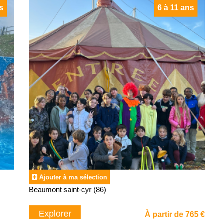
s
6 à 11 ans
Ajouter à ma sélection
Beaumont saint-cyr (86)
Explorer
À partir de 765 €