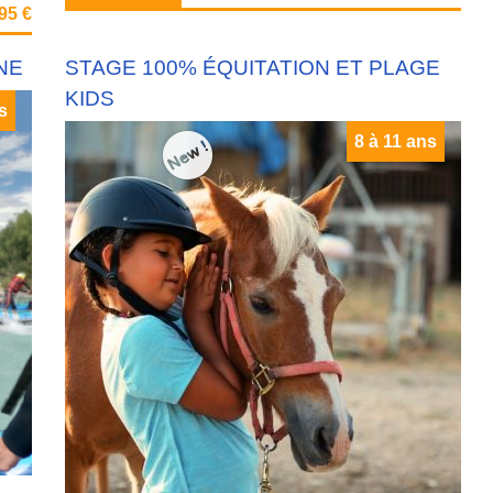
695 €
NE
STAGE 100% ÉQUITATION ET PLAGE
KIDS
s
8 à 11 ans