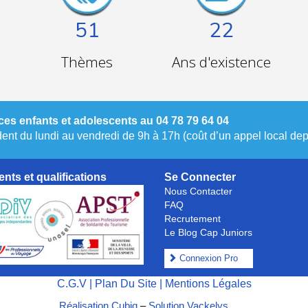
51
22
Thèmes
Ans d'existence
es enfants et adolescents au 04 78 79 64 04
nt du lundi au vendredi de 9h à 17h (coût d’un appel local depu
nts et qualifications
Se Connecter
Nous Contacter
FAQ
Recrutement
Le Blog Cap Juniors
Connexion Pro
C.G.V
|
Plan Du Site
|
Mentions Légales
Réalisation Cubiq
–
Solution Vackelys