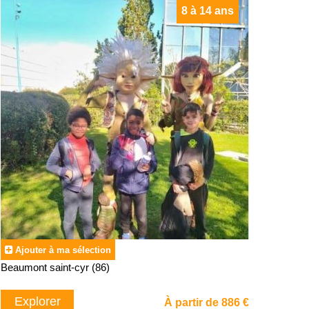
8 à 14 ans
Ajouter à ma sélection
Beaumont saint-cyr (86)
Explorer
À partir de 886 €