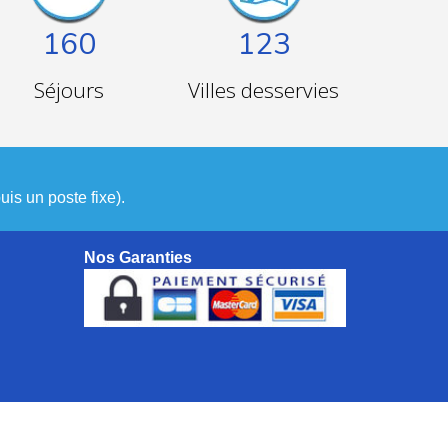
160
123
Séjours
Villes desservies
is un poste fixe).
Nos Garanties