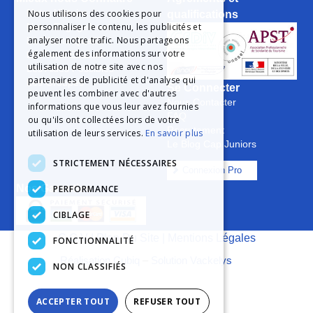
Notre Histoire
Nous utilisons des cookies pour
qualifications
personnaliser le contenu, les publicités et
Notre Engagement
analyser notre trafic. Nous partageons
La Charte Qualité
également des informations sur votre
Le Projet Educatif
utilisation de notre site avec nos
Les Aides Possibles
partenaires de publicité et d'analyse qui
Les Groupes
Se Connecter
peuvent les combiner avec d'autres
Nous Contacter
informations que vous leur avez fournies
FAQ
ou qu'ils ont collectées lors de votre
Recrutement
utilisation de leurs services.
En savoir plus
Le Blog Cap Juniors
STRICTEMENT NÉCESSAIRES
Connexion Pro
Nos Garanties
PERFORMANCE
CIBLAGE
C.G.V
|
Plan Du Site
|
Mentions Légales
FONCTIONNALITÉ
Réalisation Cubiq
–
Solution Vackelys
NON CLASSIFIÉS
ACCEPTER TOUT
REFUSER TOUT