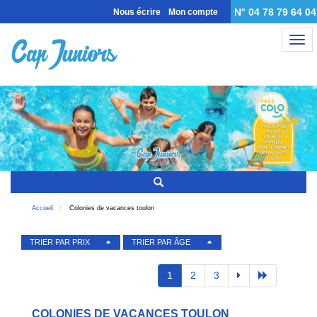
N° 04 78 79 64 04
Nous écrire
Mon compte
Nav
Accueil
Colonies de vacances toulon
TRIER PAR PRIX
TRIER PAR ÂGE
1
2
3
COLONIES DE VACANCES TOULON