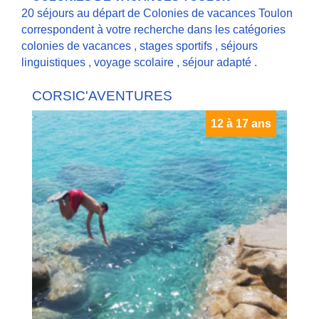
20 séjours au départ de Colonies de vacances Toulon
correspondent à votre recherche dans les catégories
colonies de vacances
,
stages sportifs
,
séjours
linguistiques
,
voyage scolaire
,
séjour adapté
.
CORSIC'AVENTURES
12 à 17 ans