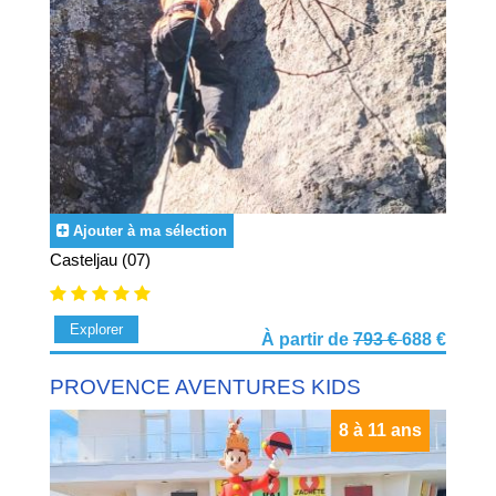
Ajouter à ma sélection
Casteljau (07)
Explorer
À partir de
793 €
688 €
PROVENCE AVENTURES KIDS
8 à 11 ans