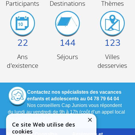
Participants
Destinations
Thèmes
22
144
123
Ans
Séjours
Villes
d'existence
desservies
Contactez nos spécialistes des vacances
enfants et adolescents au 04 78 79 64 04
Nos conseillers Cap Juniors vous répondent
du lundi au vendredi de 9h à 17h (coût d’un appel local
×
depuis un poste fixe).
Ce site Web utilise des
cookies
Mieux nous Connaître
Agréments et