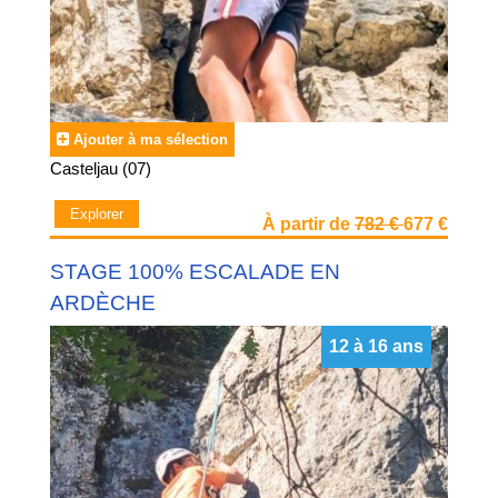
Ajouter à ma sélection
Casteljau (07)
Explorer
À partir de
782 €
677 €
STAGE 100% ESCALADE EN
ARDÈCHE
12 à 16 ans