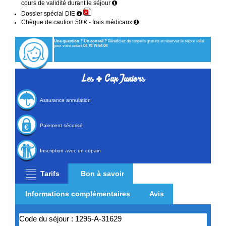
cours de validité durant le séjour
Dossier spécial DIE
Chèque de caution 50 € - frais médicaux
Une question ? Un conseil ?
Bénéficiez de conseils gratuits et réservez le séjour idéal
pour votre enfant
04 78 79 64 04
+
Les
Cap Juniors
Assurance annulation
Paiement sécurisé
Inscription avec un copain
Tarifs
Bon à savoir
Informations complémentaires
Avis
Code du séjour : 1295-A-31629