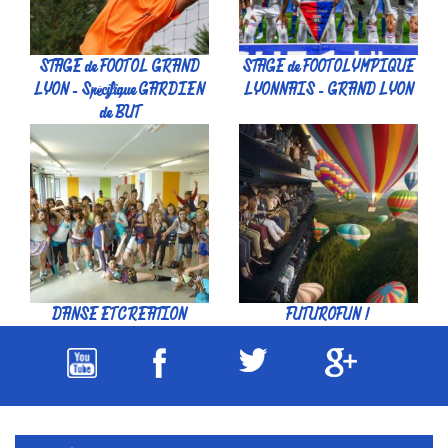
STAGE de FOOT OL GRAND
STAGE de FOOT OLYMPIQUE
LYON - Spécifique GARDIEN
LYONNAIS - GRAND LYON
de BUT
DANSE ET CREATION
FUTUROFUN !