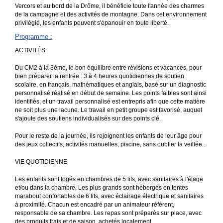
Vercors et au bord de la Drôme, il bénéficie toute l'année des charmes
de la campagne et des activités de montagne. Dans cet environnement
privilégié, les enfants peuvent s'épanouir en toute liberté.
Programme
:
ACTIVITÉS
Du CM2 à la 3ème, le bon équilibre entre révisions et vacances, pour
bien préparer la rentrée : 3 à 4 heures quotidiennes de soutien
scolaire, en français, mathématiques et anglais, basé sur un diagnostic
personnalisé réalisé en début de semaine. Les points faibles sont ainsi
identifiés, et un travail personnalisé est entrepris afin que cette matière
ne soit plus une lacune. Le travail en petit groupe est favorisé, auquel
s'ajoute des soutiens individualisés sur des points clé.
Pour le reste de la journée, ils rejoignent les enfants de leur âge pour
des jeux collectifs, activités manuelles, piscine, sans oublier la veillée...
VIE QUOTIDIENNE
Les enfants sont logés en chambres de 5 lits, avec sanitaires à l'étage
et/ou dans la chambre. Les plus grands sont hébergés en tentes
marabout confortables de 6 lits, avec éclairage électrique et sanitaires
à proximité. Chacun est encadré par un animateur référent,
responsable de sa chambre. Les repas sont préparés sur place, avec
des produits frais et de saison, achetés localement.