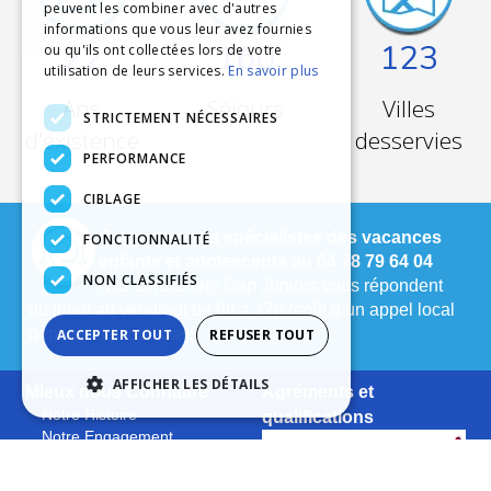
peuvent les combiner avec d'autres
informations que vous leur avez fournies
22
160
123
ou qu'ils ont collectées lors de votre
utilisation de leurs services.
En savoir plus
Ans
Séjours
Villes
STRICTEMENT NÉCESSAIRES
d'existence
desservies
PERFORMANCE
CIBLAGE
Contactez nos spécialistes des vacances
FONCTIONNALITÉ
enfants et adolescents au 04 78 79 64 04
NON CLASSIFIÉS
Nos conseillers Cap Juniors vous répondent
du lundi au vendredi de 9h à 17h (coût d’un appel local
depuis un poste fixe).
ACCEPTER TOUT
REFUSER TOUT
AFFICHER LES DÉTAILS
Mieux nous Connaître
Agréments et
Notre Histoire
qualifications
Notre Engagement
La Charte Qualité
Le Projet Educatif