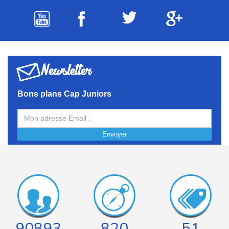
Newsletter
Bons plans Cap Juniors
Envoyer
90893
820
51