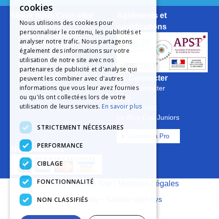
cookies
Mieux nous Connaître
Agréments et
Nous utilisons des cookies pour
Notre Histoire
qualifications
personnaliser le contenu, les publicités et
Notre Engagement
analyser notre trafic. Nous partageons
La Charte Qualité
également des informations sur votre
Le Projet Educatif
utilisation de notre site avec nos
Les Aides Possibles
partenaires de publicité et d'analyse qui
Les Groupes
Se Connecter
peuvent les combiner avec d'autres
informations que vous leur avez fournies
Nous Contacter
ou qu'ils ont collectées lors de votre
FAQ
utilisation de leurs services.
En savoir plus
Recrutement
Le Blog Cap Juniors
STRICTEMENT NÉCESSAIRES
Connexion Pro
PERFORMANCE
Nos Garanties
CIBLAGE
FONCTIONNALITÉ
C.G.V
|
Plan Du Site
|
Mentions Légales
Réalisation Cubiq
–
Solution Vackelys
NON CLASSIFIÉS