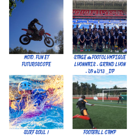
MOTO, FUN ET
STAGE de FOOT OLYMPIQUE
FUTUROSCOPE
LYONNAIS - GRAND LYON
- U9 à U13 _DP
SURF SOUL !
FOOTBALL CAMP