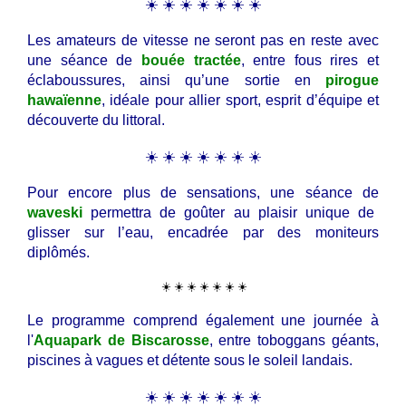
☀️ ☀️ ☀️ ☀️ ☀️ ☀️ ☀️
Les amateurs de vitesse ne seront pas en reste avec
une séance de
bouée tractée
, entre fous rires et
éclaboussures, ainsi qu’une sortie en
pirogue
hawaïenne
, idéale pour allier sport, esprit d’équipe et
découverte du littoral.
☀️ ☀️ ☀️ ☀️ ☀️ ☀️ ☀️
Pour encore plus de sensations, une séance de
waveski
permettra de goûter au plaisir unique de
glisser sur l’eau, encadrée par des moniteurs
diplômés.
☀️ ☀️ ☀️ ☀️ ☀️ ☀️ ☀️
Le programme comprend également une journée à
l'
Aquapark de Biscarosse
, entre toboggans géants,
piscines à vagues et détente sous le soleil landais.
☀️ ☀️ ☀️ ☀️ ☀️ ☀️ ☀️