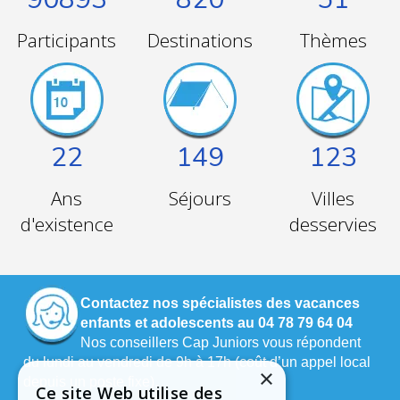
Participants
Destinations
Thèmes
22
149
123
Ans
Séjours
Villes
d'existence
desservies
Contactez nos spécialistes des vacances
enfants et adolescents au 04 78 79 64 04
Nos conseillers Cap Juniors vous répondent
du lundi au vendredi de 9h à 17h (coût d’un appel local
×
depuis un poste fixe).
Ce site Web utilise des