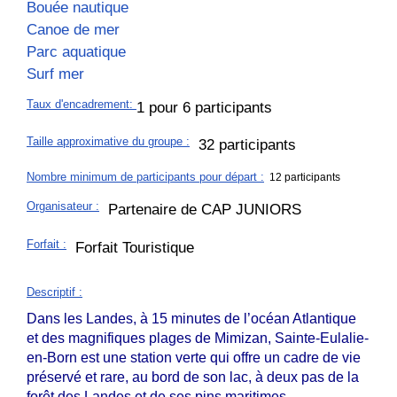
Bouée nautique
Canoe de mer
Parc aquatique
Surf mer
Taux d'encadrement
:
1 pour 6 participants
Taille approximative du groupe
:
32 participants
Nombre minimum de participants pour départ :
12 participants
Organisateur
:
Partenaire de CAP JUNIORS
Forfait
:
Forfait Touristique
Descriptif
:
Dans les Landes, à 15 minutes de l’océan Atlantique
et des magnifiques plages de Mimizan, Sainte-Eulalie-
en-Born
est une station verte qui offre un cadre de vie
préservé et rare, au bord de son lac, à deux pas de la
forêt des Landes et de ses pins maritimes.