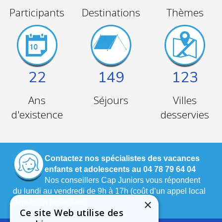
Participants
Destinations
Thèmes
22
149
123
Ans
Séjours
Villes
d'existence
desservies
Contactez nos spécialistes des vacances
enfants et adolescents au 04 78 79 64 04
Nos conseillers Cap Juniors vous répondent
du lundi au vendredi de 9h à 17h (coût d’un appel local
×
depuis un poste fixe).
Ce site Web utilise des