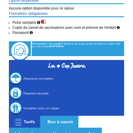
Option disponible
Aucune option disponible pour ce séjour
Formalités obligatoires
Fiche sanitaire
Copie du carnet de vaccinations avec nom et prénom de l'enfant
Passeport
Une question ? Un conseil ?
Bénéficiez de conseils gratuits et réservez le séjour idéal
pour votre enfant
04 78 79 64 04
+
Les
Cap Juniors
Assurance annulation
Paiement sécurisé
Inscription avec un copain
Tarifs
Bon à savoir