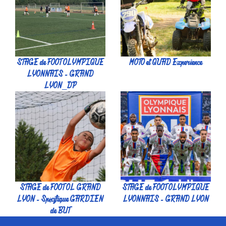
STAGE de FOOT OLYMPIQUE
MOTO et QUAD Experience
LYONNAIS - GRAND
LYON_DP
STAGE de FOOT OL GRAND
STAGE de FOOT OLYMPIQUE
LYON - Spécifique GARDIEN
LYONNAIS - GRAND LYON
de BUT