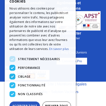
cookies
Mieux nous Connaître
Agréments et
Notre Histoire
qualifications
Nous utilisons des cookies pour
Notre Engagement
personnaliser le contenu, les publicités et
analyser notre trafic. Nous partageons
La Charte Qualité
également des informations sur votre
Le Projet Educatif
utilisation de notre site avec nos
Les Aides Possibles
partenaires de publicité et d'analyse qui
Les Groupes
Se Connecter
peuvent les combiner avec d'autres
Nous Contacter
informations que vous leur avez fournies
FAQ
ou qu'ils ont collectées lors de votre
Recrutement
utilisation de leurs services.
En savoir plus
Le Blog Cap Juniors
STRICTEMENT NÉCESSAIRES
Connexion Pro
Nos Garanties
PERFORMANCE
CIBLAGE
C.G.V
|
Plan Du Site
|
Mentions Légales
FONCTIONNALITÉ
Réalisation Cubiq
–
Solution Vackelys
NON CLASSIFIÉS
ACCEPTER TOUT
REFUSER TOUT