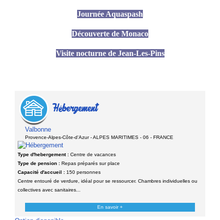
Journée Aquaspash
Découverte de Monaco
Visite nocturne de Jean-Les-Pins
Hébergement
Valbonne
Provence-Alpes-Côte-d'Azur - ALPES MARITIMES - 06 - FRANCE
Type d'hebergement :
Centre de vacances
Type de pension :
Repas préparés sur place
Capacité d'accueil :
150 personnes
Centre entouré de verdure, idéal pour se ressourcer. Chambres individuelles ou
collectives avec sanitaires...
En savoir +