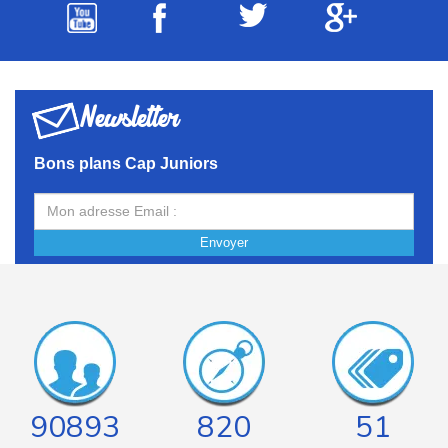
Newsletter
Bons plans Cap Juniors
Envoyer
90893
820
51