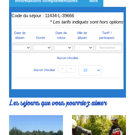
Informations complémentaires
Avis
Code du séjour : 11434-L-39666
* Les tarifs indiqués sont hors options
Date de
Date de
Ville de
Tarif* /
départ
Durée
retour
départ
participant
Aucun résultat
<
>
Aucun résultat
Les séjours que vous pourriez aimer