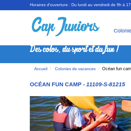
Horaires d'ouverture :
Du lundi au vendredi de 9h à 1
Coloni
Des colos, du sport et du fun !
Océan fun ca
Accueil
Colonies de vacances
OCÉAN FUN CAMP
- 11109-S-81215
Previous