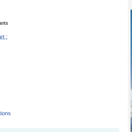
ants
t :
tions