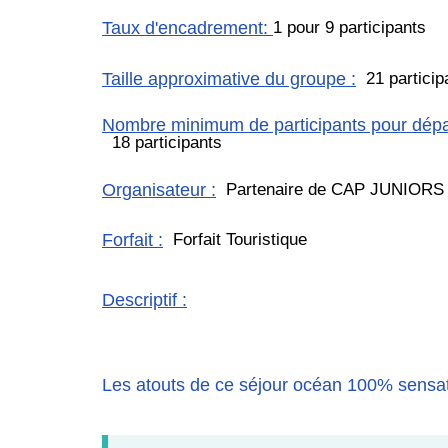
Taux d'encadrement
:
1 pour 9 participants
Taille approximative du groupe
:
21 particip
Nombre minimum de participants pour dépar
18 participants
Organisateur
:
Partenaire de CAP JUNIORS
Forfait
:
Forfait Touristique
Descriptif
:
Les atouts de ce séjour océan 100% sensa