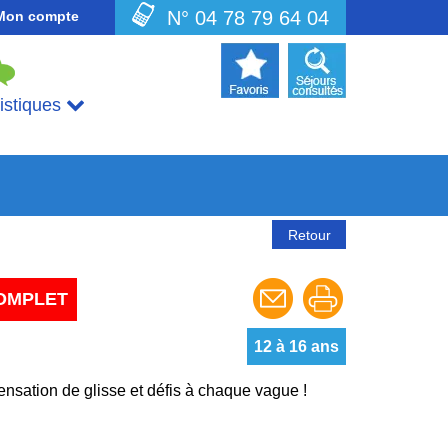
N° 04 78 79 64 04
Mon compte
uistiques
Retour
OMPLET
12 à 16 ans
ensation de glisse et défis à chaque vague !