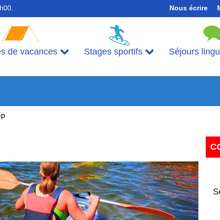
7h00.
Nous écrire
es de vacances
Stages sportifs
Séjours ling
mp
C
Next
S