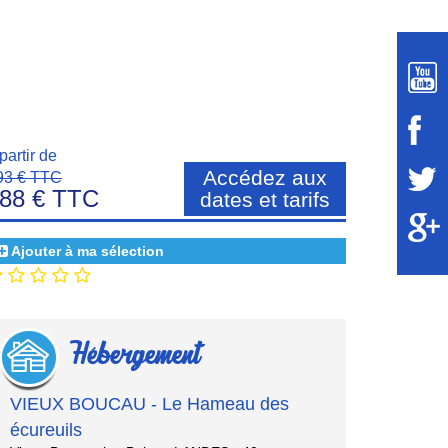
partir de
Accédez aux
93 € TTC
88 € TTC
dates et tarifs
Ajouter à ma sélection
Hébergement
VIEUX BOUCAU - Le Hameau des
écureuils