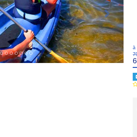
à 
7
6