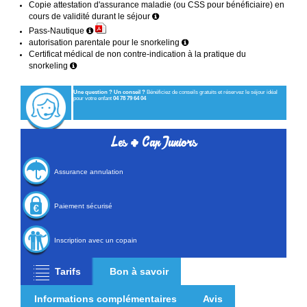
Copie attestation d'assurance maladie (ou CSS pour bénéficiaire) en
cours de validité durant le séjour
Pass-Nautique
autorisation parentale pour le snorkeling
Certificat médical de non contre-indication à la pratique du
snorkeling
Une question ? Un conseil ?
Bénéficiez de conseils gratuits et réservez le séjour idéal
pour votre enfant
04 78 79 64 04
+
Les
Cap Juniors
Assurance annulation
Paiement sécurisé
Inscription avec un copain
Tarifs
Bon à savoir
Informations complémentaires
Avis