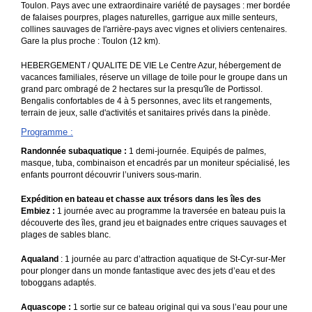
Toulon. Pays avec une extraordinaire variété de paysages : mer bordée
de falaises pourpres, plages naturelles, garrigue aux mille senteurs,
collines sauvages de l'arrière-pays avec vignes et oliviers centenaires.
Gare la plus proche : Toulon (12 km).
HEBERGEMENT / QUALITE DE VIE Le Centre Azur, hébergement de
vacances familiales, réserve un village de toile pour le groupe dans un
grand parc ombragé de 2 hectares sur la presqu'île de Portissol.
Bengalis confortables de 4 à 5 personnes, avec lits et rangements,
terrain de jeux, salle d'activités et sanitaires privés dans la pinède.
Programme
:
Randonnée subaquatique :
1 demi-journée. Equipés de palmes,
masque, tuba, combinaison et encadrés par un moniteur spécialisé, les
enfants pourront découvrir l’univers sous-marin.
Expédition en bateau et chasse aux trésors dans les îles des
Embiez :
1 journée avec au programme la traversée en bateau puis la
découverte des îles, grand jeu et baignades entre criques sauvages et
plages de sables blanc.
Aqualand
: 1 journée au parc d’attraction aquatique de St-Cyr-sur-Mer
pour plonger dans un monde fantastique avec des jets d’eau et des
toboggans adaptés.
Aquascope :
1 sortie sur ce bateau original qui va sous l’eau pour une