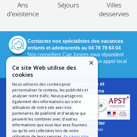
Ans
Séjours
Villes
d'existence
desservies
Contactez nos spécialistes des vacances
enfants et adolescents au 04 78 79 64 04
Nos conseillers Cap Juniors vous répondent
×
du lundi au vendredi de 9h à 17h (coût d’un appel local
Ce site Web utilise des
depuis un poste fixe).
cookies
Mieux nous Connaître
Agréments et
Nous utilisons des cookies pour
personnaliser le contenu, les publicités et
Notre Histoire
qualifications
analyser notre trafic. Nous partageons
Notre Engagement
également des informations sur votre
La Charte Qualité
utilisation de notre site avec nos
Le Projet Educatif
partenaires de publicité et d'analyse qui
Les Aides Possibles
peuvent les combiner avec d'autres
Les Groupes
Se Connecter
informations que vous leur avez fournies
Nous Contacter
ou qu'ils ont collectées lors de votre
FAQ
utilisation de leurs services.
En savoir plus