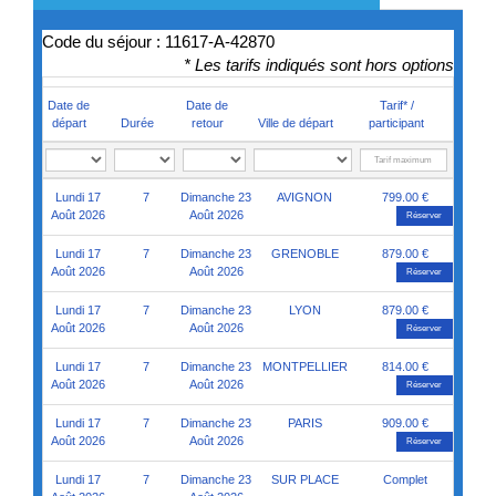
Code du séjour : 11617-A-42870
* Les tarifs indiqués sont hors options
Date de
Date de
Tarif* /
départ
Durée
retour
Ville de départ
participant
Lundi 17
7
Dimanche 23
AVIGNON
799.00 €
Août 2026
Août 2026
Réserver
Lundi 17
7
Dimanche 23
GRENOBLE
879.00 €
Août 2026
Août 2026
Réserver
Lundi 17
7
Dimanche 23
LYON
879.00 €
Août 2026
Août 2026
Réserver
Lundi 17
7
Dimanche 23
MONTPELLIER
814.00 €
Août 2026
Août 2026
Réserver
Lundi 17
7
Dimanche 23
PARIS
909.00 €
Août 2026
Août 2026
Réserver
Lundi 17
7
Dimanche 23
SUR PLACE
Complet