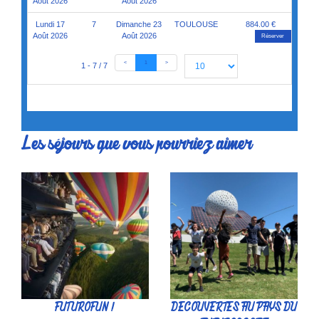
Août 2026
Août 2026
Lundi 17
7
Dimanche 23
TOULOUSE
884.00 €
Août 2026
Août 2026
Réserver
<
1
>
1 - 7 / 7
Les séjours que vous pourriez aimer
FUTUROFUN !
DECOUVERTES AU PAYS DU