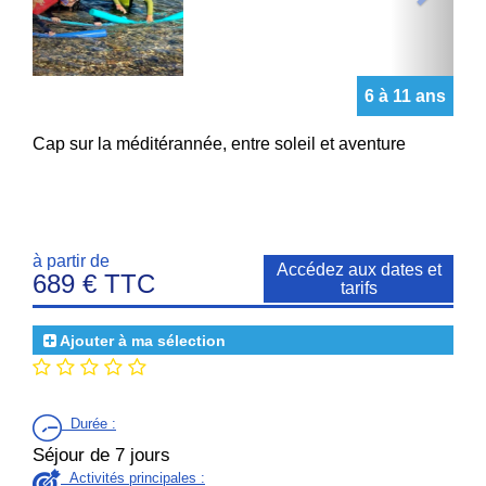
6 à 11 ans
Cap sur la méditérannée, entre soleil et aventure
à partir de
Accédez aux dates et
689 € TTC
tarifs
Ajouter à ma sélection
Durée
:
Séjour de 7 jours
Activités principales :