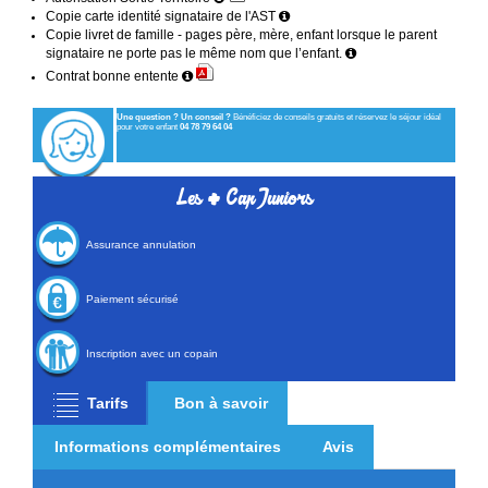
Copie carte identité signataire de l'AST
Copie livret de famille - pages père, mère, enfant lorsque le parent
signataire ne porte pas le même nom que l’enfant.
Contrat bonne entente
Une question ? Un conseil ?
Bénéficiez de conseils gratuits et réservez le séjour idéal
pour votre enfant
04 78 79 64 04
+
Les
Cap Juniors
Assurance annulation
Paiement sécurisé
Inscription avec un copain
Tarifs
Bon à savoir
Informations complémentaires
Avis