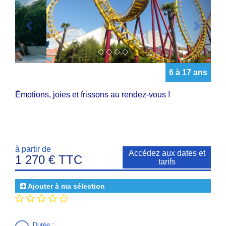
6 à 17 ans
Émotions, joies et frissons au rendez-vous !
à partir de
Accédez aux dates et
1 270 € TTC
tarifs
Ajouter à ma sélection
Durée
: