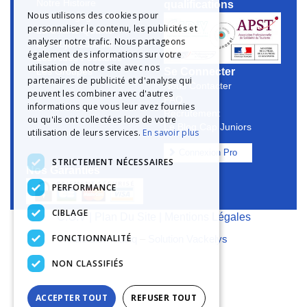
Notre Histoire
qualifications
Nous utilisons des cookies pour
Notre Engagement
personnaliser le contenu, les publicités et
La Charte Qualité
analyser notre trafic. Nous partageons
Le Projet Educatif
également des informations sur votre
Les Aides Possibles
utilisation de notre site avec nos
Se Connecter
Les Groupes
partenaires de publicité et d'analyse qui
Nous Contacter
peuvent les combiner avec d'autres
FAQ
informations que vous leur avez fournies
Recrutement
ou qu'ils ont collectées lors de votre
Le Blog Cap Juniors
utilisation de leurs services.
En savoir plus
Connexion Pro
STRICTEMENT NÉCESSAIRES
Nos Garanties
PERFORMANCE
CIBLAGE
C.G.V
|
Plan Du Site
|
Mentions Légales
FONCTIONNALITÉ
Réalisation Cubiq
–
Solution Vackelys
NON CLASSIFIÉS
ACCEPTER TOUT
REFUSER TOUT