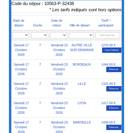
Code du séjour : 10563-P-32438
* Les tarifs indiqués sont hors options
Date de
Date de
Tarif* /
départ
Durée
retour
Ville de départ
participant
Samedi 17
7
Vendredi 23
AUTRE VILLE
1270.00 €
Octobre
Octobre
SUR DEMANDE
Liste d'attente
2026
2026
Samedi 17
7
Vendredi 23
BORDEAUX
1444.00 €
Octobre
Octobre
Réserver
2026
2026
Samedi 17
7
Vendredi 23
LILLE
1325.00 €
Octobre
Octobre
Réserver
2026
2026
Samedi 17
7
Vendredi 23
LYON
1417.00 €
Octobre
Octobre
Réserver
2026
2026
Samedi 17
7
Vendredi 23
MARSEILLE
1439.00 €
Octobre
Octobre
Réserver
2026
2026