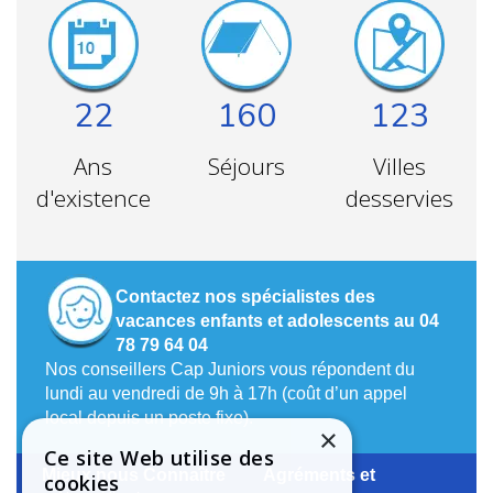
22
160
123
Ans
Séjours
Villes
d'existence
desservies
Contactez nos spécialistes des
vacances enfants et adolescents au 04
78 79 64 04
Nos conseillers Cap Juniors vous répondent du
lundi au vendredi de 9h à 17h (coût d’un appel
local depuis un poste fixe).
×
Ce site Web utilise des
Mieux nous Connaître
Agréments et
cookies