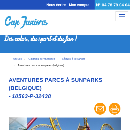
N° 04 78 79 64 04
Nous écrire
Mon compte
Nav
Des colos, du sport et du fun !
Accueil
Colonies de vacances
Séjours à l'étranger
Aventures parcs à sunparks (belgique)
AVENTURES PARCS À SUNPARKS
(BELGIQUE)
- 10563-P-32438
Previous
Next