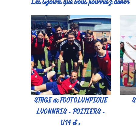
Les séjours que vous pourriez aimer
STAGE de FOOT OLYMPIQUE
S
LYONNAIS - POITIERS -
U14 et +