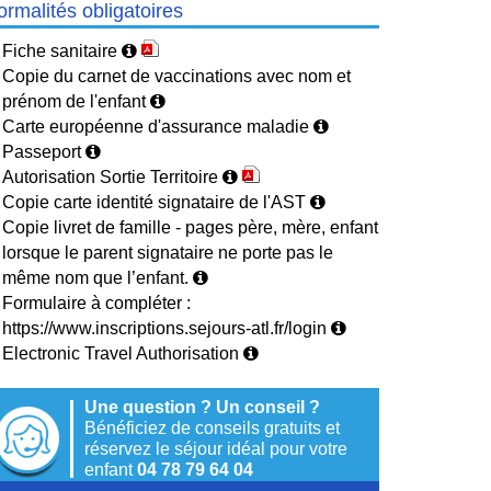
ormalités obligatoires
Fiche sanitaire
Copie du carnet de vaccinations avec nom et
prénom de l'enfant
Carte européenne d'assurance maladie
Passeport
Autorisation Sortie Territoire
Copie carte identité signataire de l'AST
Copie livret de famille - pages père, mère, enfant
lorsque le parent signataire ne porte pas le
même nom que l’enfant.
Formulaire à compléter :
https://www.inscriptions.sejours-atl.fr/login
Electronic Travel Authorisation
Une question ? Un conseil ?
Bénéficiez de conseils gratuits et
réservez le séjour idéal pour votre
enfant
04 78 79 64 04