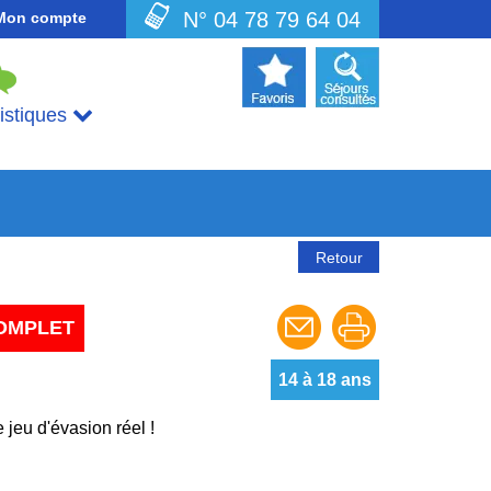
N° 04 78 79 64 04
Mon compte
uistiques
Retour
OMPLET
14 à 18 ans
 jeu d'évasion réel !