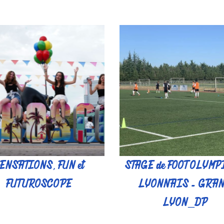
ENSATIONS, FUN et
STAGE de FOOT OLYM
FUTUROSCOPE
LYONNAIS - GRA
LYON_DP