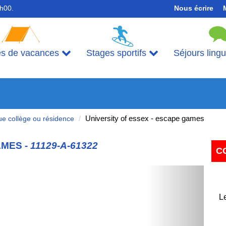
7h00.
Nous écrire
es de vacances
Stages sportifs
Séjours ling
University of essex - escape games
que collège ou résidence
AMES
- 11129-A-61322
C
Next
Le