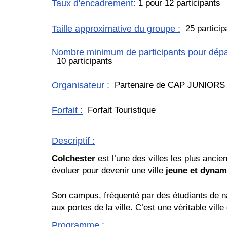
Taux d'encadrement
:
1 pour 12 participants
Taille approximative du groupe
:
25 particip
Nombre minimum de participants pour dépar
10 participants
Organisateur
:
Partenaire de CAP JUNIORS
Forfait
:
Forfait Touristique
Descriptif
:
Colchester
est l’une des villes les plus ancie
évoluer pour devenir une ville
jeune et dynam
Son campus, fréquenté par des étudiants de nati
aux portes de la ville. C’est une véritable ville 
Programme
: