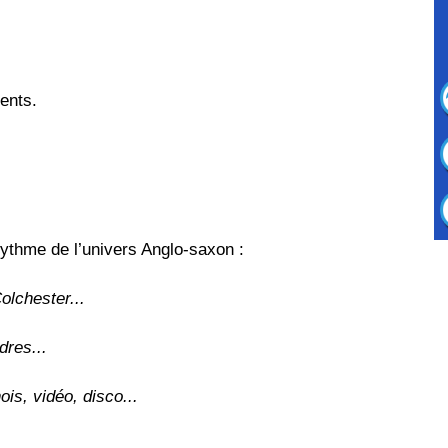
rents.
rythme de l’univers Anglo-saxon :
olchester...
res...
ois, vidéo, disco...