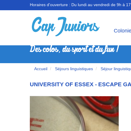
Horaires d'ouverture :
Du lundi au vendredi de 9h à 1
Coloni
Des colos, du sport et du fun !
Accueil
Séjours linguistiques
Séjour linguisti
UNIVERSITY OF ESSEX - ESCAPE G
Previous