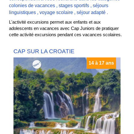
colonies de vacances
,
stages sportifs
,
séjours
linguistiques
,
voyage scolaire
,
séjour adapté
.
L'activité excursions permet aux enfants et aux
adolescents en vacances avec Cap Juniors de pratiquer
cette activité excursions pendant ces vacances scolaires.
CAP SUR LA CROATIE
14 à 17 ans