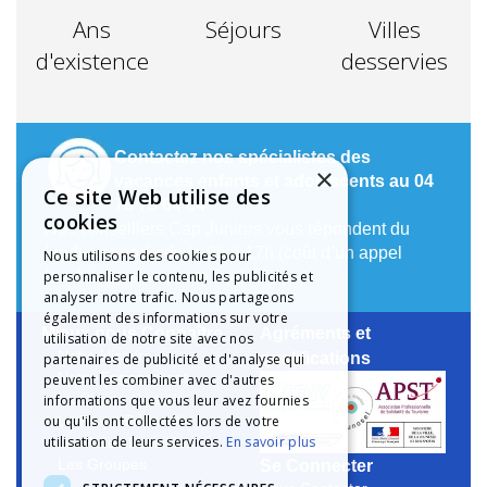
Ans
Séjours
Villes
d'existence
desservies
Contactez nos spécialistes des
×
vacances enfants et adolescents au 04
Ce site Web utilise des
78 79 64 04
cookies
Nos conseillers Cap Juniors vous répondent du
lundi au vendredi de 9h à 17h (coût d’un appel
Nous utilisons des cookies pour
personnaliser le contenu, les publicités et
local depuis un poste fixe).
analyser notre trafic. Nous partageons
également des informations sur votre
Mieux nous Connaître
Agréments et
utilisation de notre site avec nos
Notre Histoire
qualifications
partenaires de publicité et d'analyse qui
Notre Engagement
peuvent les combiner avec d'autres
informations que vous leur avez fournies
La Charte Qualité
ou qu'ils ont collectées lors de votre
Le Projet Educatif
utilisation de leurs services.
En savoir plus
Les Aides Possibles
Se Connecter
Les Groupes