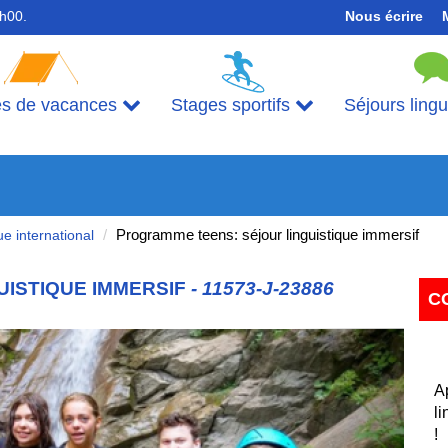
7h00.
Nous écrire
es de vacances
Stages sportifs
Séjours ling
Programme teens: séjour linguistique immersif
ue international
ISTIQUE IMMERSIF
- 11573-J-23886
C
Next
A
li
!