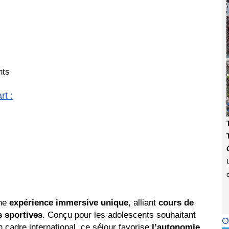
nts
t :
ne
expérience immersive unique
, alliant
cours de
s sportives
. Conçu pour les adolescents souhaitant
O
 cadre international, ce séjour favorise
l’autonomie,