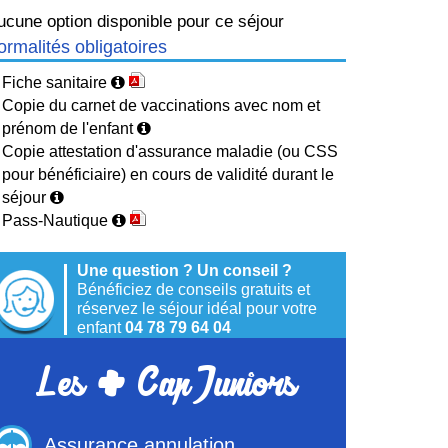
ucune option disponible pour ce séjour
ormalités obligatoires
Fiche sanitaire
Copie du carnet de vaccinations avec nom et
prénom de l'enfant
Copie attestation d'assurance maladie (ou CSS
pour bénéficiaire) en cours de validité durant le
séjour
Pass-Nautique
Une question ? Un conseil ?
Bénéficiez de conseils gratuits et
réservez le séjour idéal pour votre
+
enfant
04 78 79 64 04
Les
Cap Juniors
Assurance annulation