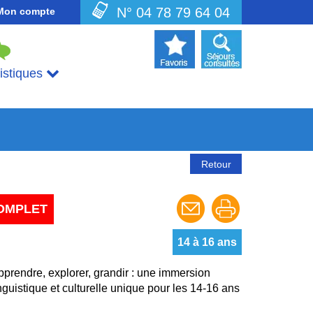
N° 04 78 79 64 04
Mon compte
uistiques
Retour
OMPLET
14 à 16 ans
pprendre, explorer, grandir : une immersion
nguistique et culturelle unique pour les 14-16 ans