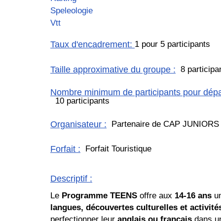
Speleologie
Vtt
Taux d'encadrement
:
1 pour 5 participants
Taille approximative du groupe
:
8 participa
Nombre minimum de participants pour dépar
10 participants
Organisateur
:
Partenaire de CAP JUNIORS
Forfait
:
Forfait Touristique
Descriptif
:
Le
Programme TEENS
offre aux
14-16 ans
u
langues, découvertes culturelles et activité
perfectionner leur
anglais ou français
dans un