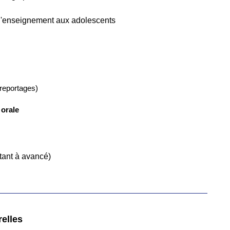
e l'enseignement aux adolescents
 reportages)
 orale
tant à avancé)
relles