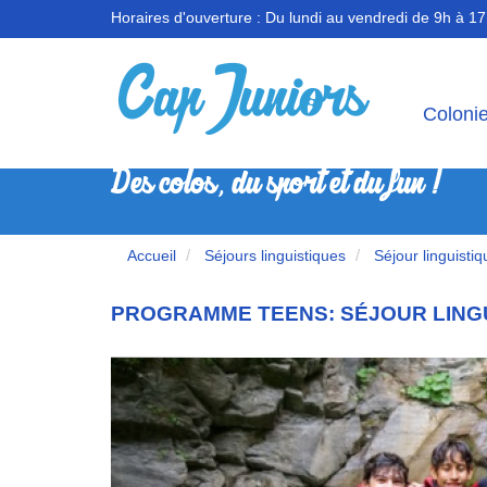
Horaires d'ouverture :
Du lundi au vendredi de 9h à 1
Coloni
Des colos, du sport et du fun !
Accueil
Séjours linguistiques
Séjour linguistiq
PROGRAMME TEENS: SÉJOUR LINGU
Previous