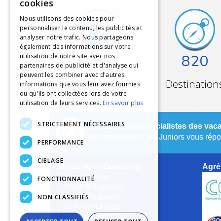
cookies
Nous utilisons des cookies pour
personnaliser le contenu, les publicités et
analyser notre trafic. Nous partageons
également des informations sur votre
90881
820
utilisation de notre site avec nos
partenaires de publicité et d'analyse qui
peuvent les combiner avec d'autres
Participants
Destination
informations que vous leur avez fournies
ou qu'ils ont collectées lors de votre
utilisation de leurs services.
En savoir plus
STRICTEMENT NÉCESSAIRES
Contactez nos spécialistes des vaca
Nos conseillers Cap Juniors vous répon
PERFORMANCE
CIBLAGE
Mieux nous Connaître
Agré
Notre Histoire
FONCTIONNALITÉ
Notre Engagement
NON CLASSIFIÉS
La Charte Qualité
Le Projet Educatif
Les Aides Possibles