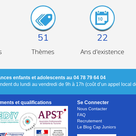
51
22
s
Thèmes
Ans d'existence
nces enfants et adolescents au 04 78 79 64 04
dent du lundi au vendredi de 9h à 17h (coût d’un appel local de
ments et qualifications
Se Connecter
Nous Contacter
FAQ
Recrutement
Le Blog Cap Juniors