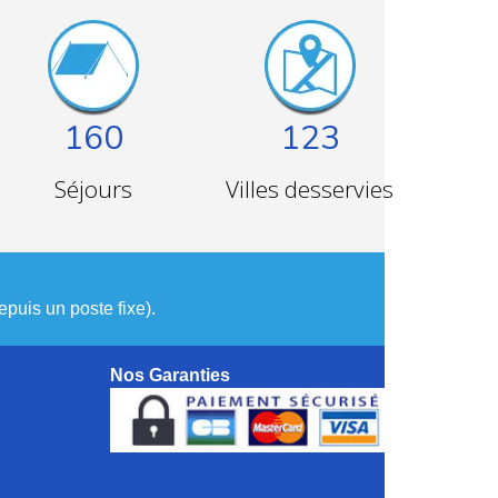
160
123
Séjours
Villes desservies
puis un poste fixe).
Nos Garanties