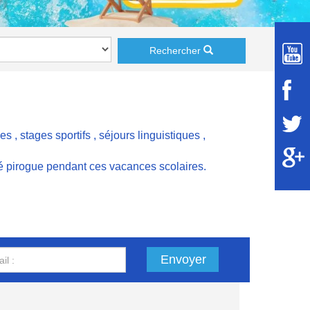
Rechercher
ces
,
stages sportifs
,
séjours linguistiques
,
té pirogue pendant ces vacances scolaires.
Envoyer