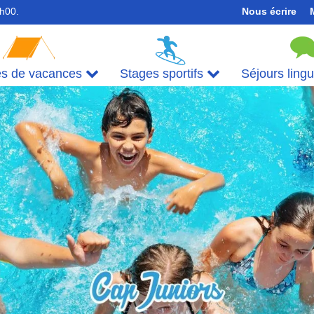
7h00.
Nous écrire
es de vacances
Stages sportifs
Séjours ling