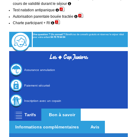
cours de validité durant le séjour
Test natation antipanique
Autorisation parentale bouée tractée
Charte participant + RI
Une question ? Un conseil ?
Bénéficiez de conseils gratuits et réservez le séjour idéal
pour votre enfant
04 78 79 64 04
+
Les
Cap Juniors
Assurance annulation
Paiement sécurisé
Inscription avec un copain
Tarifs
Bon à savoir
Informations complémentaires
Avis