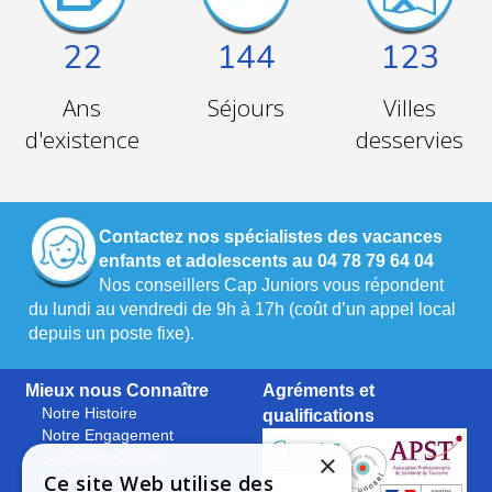
22
144
123
Ans
Séjours
Villes
d'existence
desservies
Contactez nos spécialistes des vacances
enfants et adolescents au 04 78 79 64 04
Nos conseillers Cap Juniors vous répondent
du lundi au vendredi de 9h à 17h (coût d’un appel local
depuis un poste fixe).
Mieux nous Connaître
Agréments et
Notre Histoire
qualifications
Notre Engagement
×
La Charte Qualité
Ce site Web utilise des
Le Projet Educatif