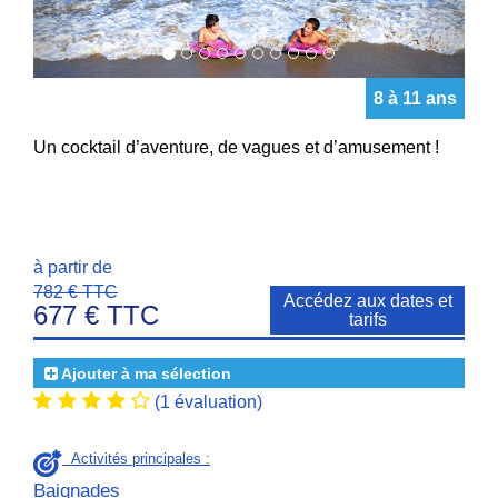
8 à 11 ans
Un cocktail d’aventure, de vagues et d’amusement !
à partir de
782 € TTC
Accédez aux dates et
677 € TTC
tarifs
Ajouter à ma sélection
(1 évaluation)
Activités principales :
Baignades