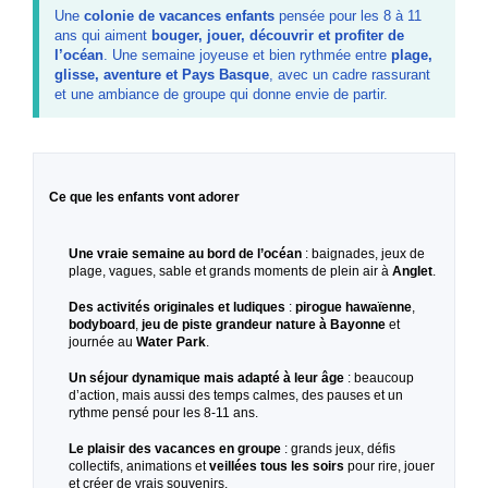
Une
colonie de vacances enfants
pensée pour les 8 à 11
ans qui aiment
bouger, jouer, découvrir et profiter de
l’océan
. Une semaine joyeuse et bien rythmée entre
plage,
glisse, aventure et Pays Basque
, avec un cadre rassurant
et une ambiance de groupe qui donne envie de partir.
Ce que les enfants vont adorer
Une vraie semaine au bord de l’océan
: baignades, jeux de
plage, vagues, sable et grands moments de plein air à
Anglet
.
Des activités originales et ludiques
:
pirogue hawaïenne
,
bodyboard
,
jeu de piste grandeur nature à Bayonne
et
journée au
Water Park
.
Un séjour dynamique mais adapté à leur âge
: beaucoup
d’action, mais aussi des temps calmes, des pauses et un
rythme pensé pour les 8-11 ans.
Le plaisir des vacances en groupe
: grands jeux, défis
collectifs, animations et
veillées tous les soirs
pour rire, jouer
et créer de vrais souvenirs.