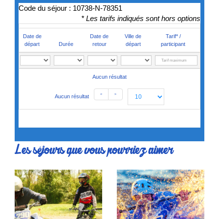
Code du séjour : 10738-N-78351
* Les tarifs indiqués sont hors options
Date de
Date de
Ville de
Tarif* /
départ
Durée
retour
départ
participant
Aucun résultat
<
>
Aucun résultat
Les séjours que vous pourriez aimer