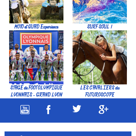
MOTO et QUAD Experience
SURF SOUL !
STAGE de FOOT OLYMPIQUE
LES CAVALIERS du
LYONNAIS - GRAND LYON
FUTUROSCOPE