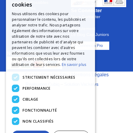
Les Aides Possibles
cookies
Les Groupes
Se Connecter
Nous utilisons des cookies pour
Nous Contacter
personnaliser le contenu, les publicités et
FAQ
analyser notre trafic. Nous partageons
Recrutement
également des informations sur votre
Le Blog Cap Juniors
utilisation de notre site avec nos
partenaires de publicité et d'analyse qui
Connexion Pro
peuvent les combiner avec d'autres
informations que vous leur avez fournies
Nos Garanties
ou qu'ils ont collectées lors de votre
utilisation de leurs services.
En savoir plus
C.G.V
|
Plan Du Site
|
Mentions Légales
STRICTEMENT NÉCESSAIRES
Réalisation Cubiq
–
Solution Vackelys
PERFORMANCE
CIBLAGE
FONCTIONNALITÉ
NON CLASSIFIÉS