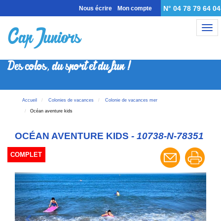
N° 04 78 79 64 04
Nous écrire
Mon compte
Nav
Des colos, du sport et du fun !
Accueil
Colonies de vacances
Colonie de vacances mer
Océan aventure kids
OCÉAN AVENTURE KIDS
- 10738-N-78351
COMPLET
Previous
Next