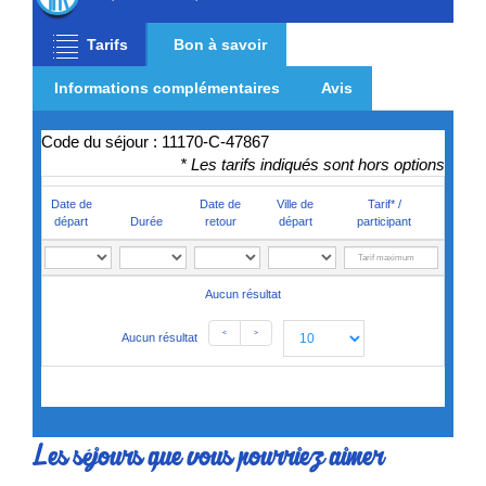
Tarifs
Bon à savoir
Informations complémentaires
Avis
Code du séjour : 11170-C-47867
* Les tarifs indiqués sont hors options
Date de
Date de
Ville de
Tarif* /
départ
Durée
retour
départ
participant
Aucun résultat
<
>
Aucun résultat
Les séjours que vous pourriez aimer