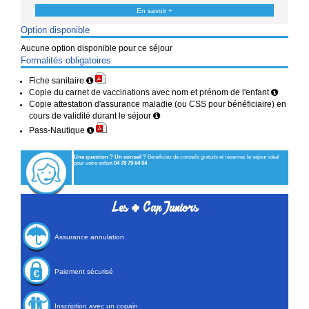
En savoir +
Option disponible
Aucune option disponible pour ce séjour
Formalités obligatoires
Fiche sanitaire
Copie du carnet de vaccinations avec nom et prénom de l'enfant
Copie attestation d'assurance maladie (ou CSS pour bénéficiaire) en
cours de validité durant le séjour
Pass-Nautique
Une question ? Un conseil ?
Bénéficiez de conseils gratuits et réservez le séjour idéal
pour votre enfant
04 78 79 64 04
+
Les
Cap Juniors
Assurance annulation
Paiement sécurisé
Inscription avec un copain