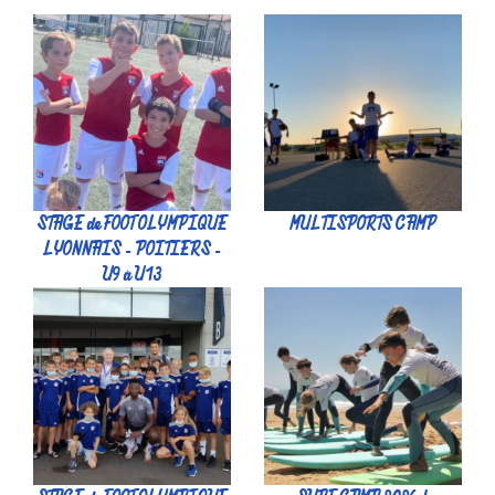
STAGE de FOOT OLYMPIQUE
MULTISPORTS CAMP
LYONNAIS - POITIERS -
U9 à U13