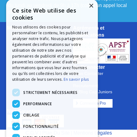
×
du lundi au vendredi de 9h à 17h (coût d’un appel local
Ce site Web utilise des
depuis un poste fixe).
cookies
Nous utilisons des cookies pour
Mieux nous Connaître
Agréments et
personnaliser le contenu, les publicités et
Notre Histoire
qualifications
analyser notre trafic. Nous partageons
Notre Engagement
également des informations sur votre
La Charte Qualité
utilisation de notre site avec nos
Le Projet Educatif
partenaires de publicité et d'analyse qui
Les Aides Possibles
peuvent les combiner avec d'autres
Les Groupes
Se Connecter
informations que vous leur avez fournies
ou qu'ils ont collectées lors de votre
Nous Contacter
utilisation de leurs services.
En savoir plus
FAQ
Recrutement
Le Blog Cap Juniors
STRICTEMENT NÉCESSAIRES
Connexion Pro
PERFORMANCE
Nos Garanties
CIBLAGE
FONCTIONNALITÉ
C.G.V
|
Plan Du Site
|
Mentions Légales