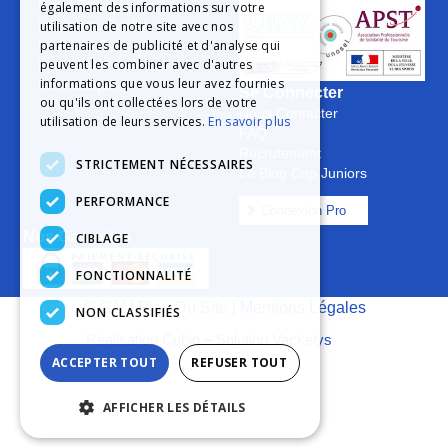
Notre Engagement
également des informations sur votre
La Charte Qualité
utilisation de notre site avec nos
partenaires de publicité et d'analyse qui
Le Projet Educatif
peuvent les combiner avec d'autres
Les Aides Possibles
informations que vous leur avez fournies
Les Groupes
Se Connecter
ou qu'ils ont collectées lors de votre
Nous Contacter
utilisation de leurs services.
En savoir plus
FAQ
Recrutement
STRICTEMENT NÉCESSAIRES
Le Blog Cap Juniors
PERFORMANCE
Connexion Pro
Nos Garanties
CIBLAGE
FONCTIONNALITÉ
C.G.V
|
Plan Du Site
|
Mentions Légales
NON CLASSIFIÉS
Réalisation Cubiq
–
Solution Vackelys
ACCEPTER TOUT
REFUSER TOUT
AFFICHER LES DÉTAILS