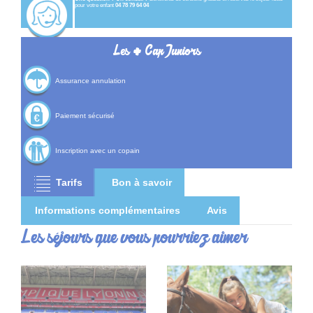
pour votre enfant
04 78 79 64 04
+
Les
Cap Juniors
Assurance annulation
Paiement sécurisé
Inscription avec un copain
Tarifs
Bon à savoir
Informations complémentaires
Avis
Les séjours que vous pourriez aimer