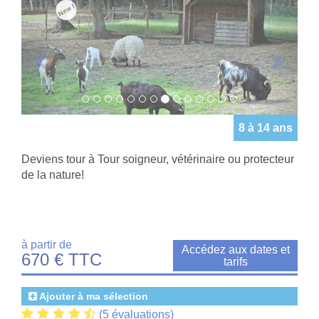
Previous
Next
8 à 14 ans
Deviens tour à Tour soigneur, vétérinaire ou protecteur
de la nature!
à partir de
Accédez aux dates et
670 € TTC
tarifs
Ajouter à ma sélection
(5 évaluations)