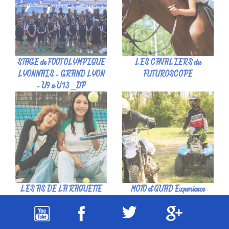
STAGE de FOOT OLYMPIQUE
LES CAVALIERS du
LYONNAIS - GRAND LYON
FUTUROSCOPE
- U9 à U13 _DP
LES AS DE LA RAQUETTE
MOTO et QUAD Experience