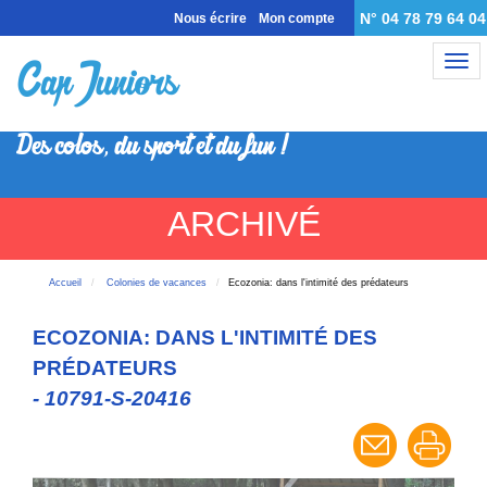
N° 04 78 79 64 04
Nous écrire
Mon compte
Nav
Des colos, du sport et du fun !
ARCHIVÉ
Accueil
Colonies de vacances
Ecozonia: dans l'intimité des prédateurs
ECOZONIA: DANS L'INTIMITÉ DES
PRÉDATEURS
- 10791-S-20416