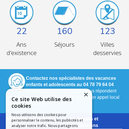
22
160
123
Ans
Séjours
Villes
d'existence
desservies
Contactez nos spécialistes des vacances
enfants et adolescents au 04 78 79 64 04
Nos conseillers Cap Juniors vous répondent
×
du lundi au vendredi de 9h à 17h (coût d’un appel local
Ce site Web utilise des
depuis un poste fixe).
cookies
Nous utilisons des cookies pour
Mieux nous Connaître
Agréments et
personnaliser le contenu, les publicités et
Notre Histoire
qualifications
analyser notre trafic. Nous partageons