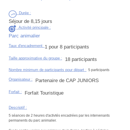
Durée
:
Séjour de 8,15 jours
Activité principale :
Parc animalier
Taux d'encadrement
:
1 pour 8 participants
Taille approximative du groupe
:
18 participants
Nombre minimum de participants pour départ :
5 participants
Organisateur
:
Partenaire de CAP JUNIORS
Forfait
:
Forfait Touristique
Descriptif
:
5 séances de 2 heures d'activtés encadrées par les intervenants
permanents du parc animalier.