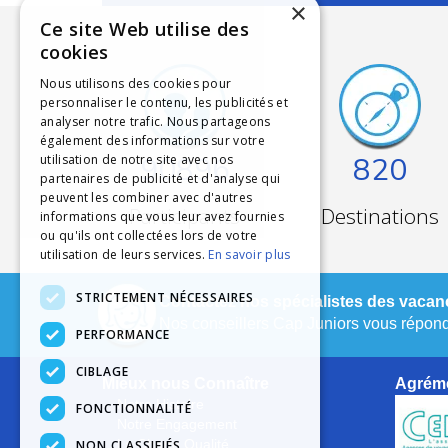
×
Ce site Web utilise des
cookies
Nous utilisons des cookies pour
personnaliser le contenu, les publicités et
analyser notre trafic. Nous partageons
également des informations sur votre
90896
820
utilisation de notre site avec nos
partenaires de publicité et d'analyse qui
peuvent les combiner avec d'autres
Participants
Destinations
informations que vous leur avez fournies
ou qu'ils ont collectées lors de votre
utilisation de leurs services.
En savoir plus
STRICTEMENT NÉCESSAIRES
Contactez nos spécialistes des vacanc
Nos conseillers Cap Juniors vous réponde
PERFORMANCE
CIBLAGE
Mieux nous Connaître
Agréme
Notre Histoire
FONCTIONNALITÉ
Notre Engagement
NON CLASSIFIÉS
La Charte Qualité