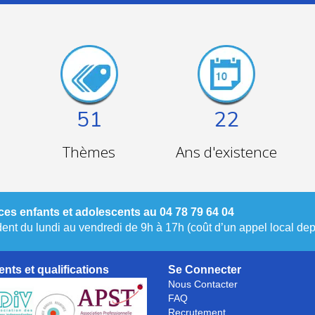
51
22
Thèmes
Ans d'existence
es enfants et adolescents au 04 78 79 64 04
nt du lundi au vendredi de 9h à 17h (coût d’un appel local depu
nts et qualifications
Se Connecter
Nous Contacter
FAQ
Recrutement