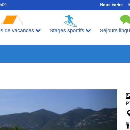
7h00.
Nous écrire
es de vacances
Stages sportifs
Séjours ling
P