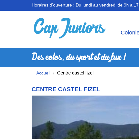
Horaires d'ouverture :
Du lundi au vendredi de 9h à 1
Coloni
Des colos, du sport et du fun !
Centre castel fizel
Accueil
CENTRE CASTEL FIZEL