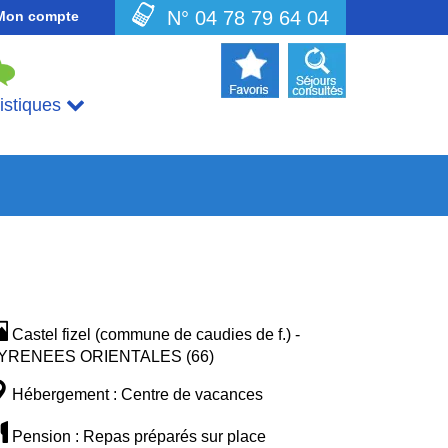
N° 04 78 79 64 04
Mon compte
uistiques
Castel fizel (commune de caudies de f.) -
YRENEES ORIENTALES (66)
Hébergement : Centre de vacances
Pension : Repas préparés sur place