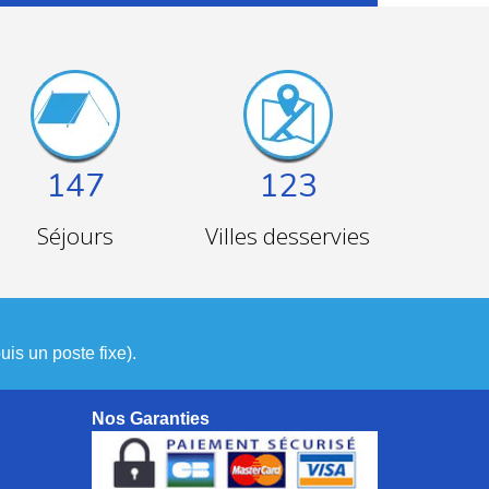
147
123
Séjours
Villes desservies
is un poste fixe).
Nos Garanties