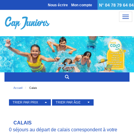
N° 04 78 79 64 04
Nous écrire
Mon compte
Nav
Accueil
Calais
TRIER PAR PRIX
TRIER PAR ÂGE
CALAIS
0 séjours au départ de calais correspondent à votre