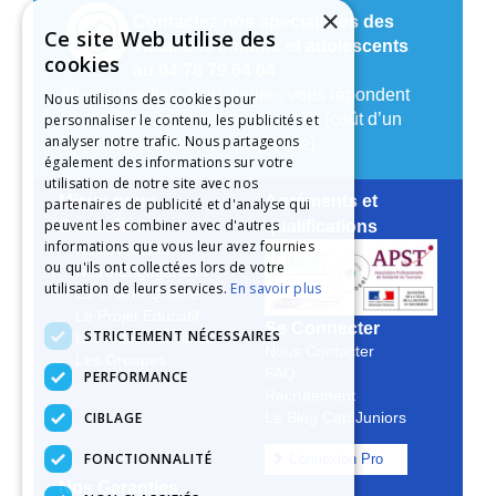
×
Contactez nos spécialistes des
Ce site Web utilise des
vacances enfants et adolescents
cookies
au 04 78 79 64 04
Nos conseillers Cap Juniors vous répondent
Nous utilisons des cookies pour
du lundi au vendredi de 9h à 17h (coût d’un
personnaliser le contenu, les publicités et
analyser notre trafic. Nous partageons
appel local depuis un poste fixe).
également des informations sur votre
utilisation de notre site avec nos
Mieux nous
Agréments et
partenaires de publicité et d'analyse qui
peuvent les combiner avec d'autres
Connaître
qualifications
informations que vous leur avez fournies
Notre Histoire
ou qu'ils ont collectées lors de votre
Notre Engagement
utilisation de leurs services.
En savoir plus
La Charte Qualité
Le Projet Educatif
Se Connecter
STRICTEMENT NÉCESSAIRES
Les Aides Possibles
Nous Contacter
Les Groupes
FAQ
PERFORMANCE
Recrutement
CIBLAGE
Le Blog Cap Juniors
FONCTIONNALITÉ
Connexion Pro
Nos Garanties