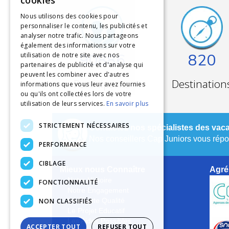
cookies
Nous utilisons des cookies pour
personnaliser le contenu, les publicités et
analyser notre trafic. Nous partageons
également des informations sur votre
90886
820
utilisation de notre site avec nos
partenaires de publicité et d'analyse qui
peuvent les combiner avec d'autres
Participants
Destination
informations que vous leur avez fournies
ou qu'ils ont collectées lors de votre
utilisation de leurs services.
En savoir plus
STRICTEMENT NÉCESSAIRES
Contactez nos spécialistes des vaca
Nos conseillers Cap Juniors vous répon
PERFORMANCE
CIBLAGE
Mieux nous Connaître
Agré
Notre Histoire
FONCTIONNALITÉ
Notre Engagement
NON CLASSIFIÉS
La Charte Qualité
Le Projet Educatif
Les Aides Possibles
ACCEPTER TOUT
REFUSER TOUT