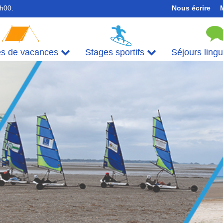
7h00.
Nous écrire
es de vacances
Stages sportifs
Séjours ling