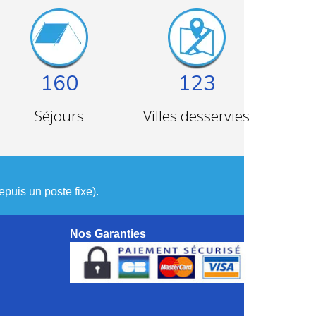
160
123
Séjours
Villes desservies
puis un poste fixe).
Nos Garanties