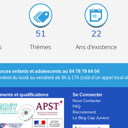
51
22
s
Thèmes
Ans d'existence
nces enfants et adolescents au 04 78 79 64 04
dent du lundi au vendredi de 9h à 17h (coût d’un appel local de
ments et qualifications
Se Connecter
Nous Contacter
FAQ
Recrutement
Le Blog Cap Juniors