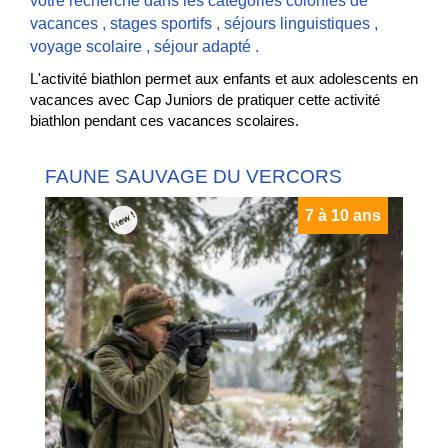
votre recherche dans les catégories
colonies de
vacances
,
stages sportifs
,
séjours linguistiques
,
voyage scolaire
,
séjour adapté
.
L'activité biathlon permet aux enfants et aux adolescents en
vacances avec Cap Juniors de pratiquer cette activité
biathlon pendant ces vacances scolaires.
FAUNE SAUVAGE DU VERCORS
7 à 10 ans