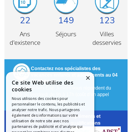
22
149
123
Ans
Séjours
Villes
d'existence
desservies
Contactez nos spécialistes des
vacances enfants et adolescents au 04
×
78 79 64 04
Ce site Web utilise des
Nos conseillers Cap Juniors vous répondent du
cookies
lundi au vendredi de 9h à 17h (coût d’un appel
Nous utilisons des cookies pour
local depuis un poste fixe).
personnaliser le contenu, les publicités et
analyser notre trafic. Nous partageons
également des informations sur votre
Mieux nous Connaître
Agréments et
utilisation de notre site avec nos
Notre Histoire
qualifications
partenaires de publicité et d'analyse qui
Notre Engagement