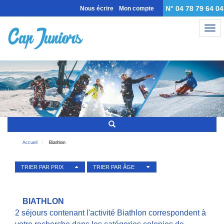
N° 04 78 79 64 04
Nous écrire
Mon compte
Nav
Accueil
Biathlon
TRIER PAR PRIX
TRIER PAR ÂGE
BIATHLON
2 séjours contenant l'activité Biathlon correspondent à