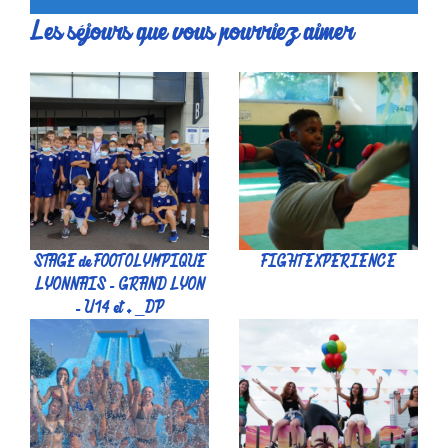
Les séjours que vous pourriez aimer
STAGE de FOOT OLYMPIQUE
FIGHT EXPERIENCE
LYONNAIS - GRAND LYON
- U14 et + _DP