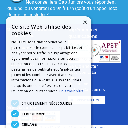
Nos conseillers Cap Juniors vous répondent
du lundi au vendredi de 9h à 17h (coût d’un appel local
depuis un poste fixe).
×
Ce site Web utilise des
Mieux nous Connaître
Agréments et
cookies
Notre Histoire
qualifications
Notre Engagement
Nous utilisons des cookies pour
La Charte Qualité
personnaliser le contenu, les publicités et
analyser notre trafic. Nous partageons
Le Projet Educatif
également des informations sur votre
Les Aides Possibles
utilisation de notre site avec nos
Les Groupes
Se Connecter
partenaires de publicité et d'analyse qui
Nous Contacter
peuvent les combiner avec d'autres
FAQ
informations que vous leur avez fournies
Recrutement
ou qu'ils ont collectées lors de votre
Le Blog Cap Juniors
utilisation de leurs services.
En savoir plus
Connexion Pro
STRICTEMENT NÉCESSAIRES
Nos Garanties
PERFORMANCE
CIBLAGE
C.G.V
|
Plan Du Site
|
Mentions Légales