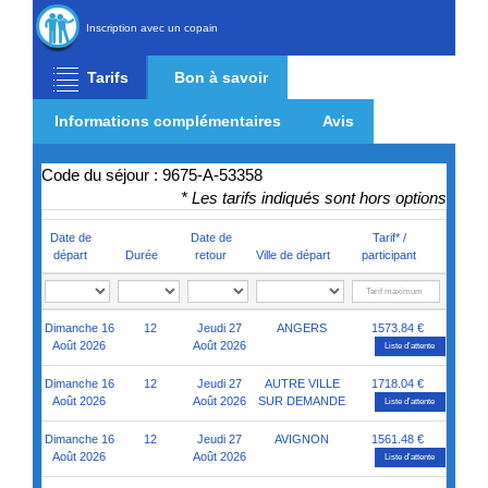
Inscription avec un copain
Tarifs
Bon à savoir
Informations complémentaires
Avis
Code du séjour : 9675-A-53358
* Les tarifs indiqués sont hors options
Date de
Date de
Tarif* /
départ
Durée
retour
Ville de départ
participant
Dimanche 16
12
Jeudi 27
ANGERS
1573.84 €
Août 2026
Août 2026
Liste d'attente
Dimanche 16
12
Jeudi 27
AUTRE VILLE
1718.04 €
Août 2026
Août 2026
SUR DEMANDE
Liste d'attente
Dimanche 16
12
Jeudi 27
AVIGNON
1561.48 €
Août 2026
Août 2026
Liste d'attente