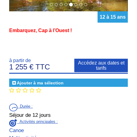
12 à 15 ans
Embarquez, Cap à l’Ouest !
à partir de
Accédez aux dates et
1 255 € TTC
tarifs
Ajouter à ma sélection
Durée
:
Séjour de 12 jours
Activités principales :
Canoe