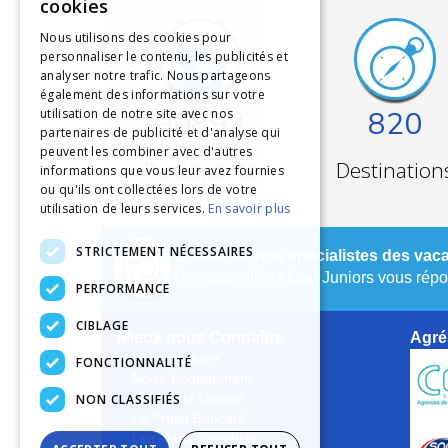
cookies
Nous utilisons des cookies pour
personnaliser le contenu, les publicités et
analyser notre trafic. Nous partageons
également des informations sur votre
90893
820
utilisation de notre site avec nos
partenaires de publicité et d'analyse qui
peuvent les combiner avec d'autres
Participants
Destination
informations que vous leur avez fournies
ou qu'ils ont collectées lors de votre
utilisation de leurs services.
En savoir plus
STRICTEMENT NÉCESSAIRES
Contactez nos spécialistes des vaca
Nos conseillers Cap Juniors vous répon
PERFORMANCE
CIBLAGE
Mieux nous Connaître
Agré
Notre Histoire
FONCTIONNALITÉ
Notre Engagement
NON CLASSIFIÉS
La Charte Qualité
Le Projet Educatif
Les Aides Possibles