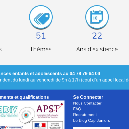
51
22
s
Thèmes
Ans d'existence
nces enfants et adolescents au 04 78 79 64 04
dent du lundi au vendredi de 9h à 17h (coût d’un appel local de
ments et qualifications
Se Connecter
Nous Contacter
FAQ
Recrutement
Le Blog Cap Juniors