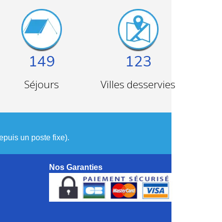
149
123
Séjours
Villes desservies
puis un poste fixe).
Nos Garanties