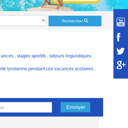
Rechercher
acances
,
stages sportifs
,
séjours linguistiques
,
vité tyrolienne pendant ces vacances scolaires.
Envoyer