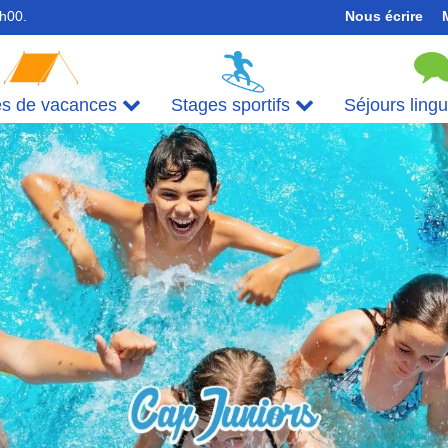
7h00.
Nous écrire
es de vacances
Stages sportifs
Séjours ling