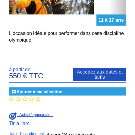
11 à 17 ans
L’occasion idéale pour performer dans cette discipline
olympique!
à partir de
Accédez aux dates et
550 € TTC
tarifs
Ajouter à ma sélection
Activité principale :
Tir a l'arc
Taux d'encadrement
:
4 pour 24 participants