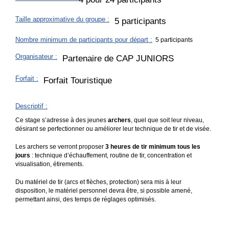
Taille approximative du groupe
:
5 participants
Nombre minimum de participants pour départ :
5 participants
Organisateur
:
Partenaire de CAP JUNIORS
Forfait
:
Forfait Touristique
Descriptif
:
Ce stage s’adresse à des jeunes
archers
, quel que soit leur niveau,
désirant se perfectionner ou améliorer leur technique de tir et de visée.
Les archers se verront proposer
3 heures de tir minimum tous les
jours
: technique d’échauffement, routine de tir, concentration et
visualisation, étirements.
Du matériel de tir (arcs et flèches, protection) sera mis à leur
disposition, le matériel personnel devra être, si possible amené,
permettant ainsi, des temps de réglages optimisés.