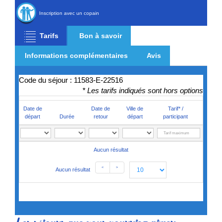
Inscription avec un copain
Tarifs
Bon à savoir
Informations complémentaires
Avis
Code du séjour : 11583-E-22516
* Les tarifs indiqués sont hors options
Date de
Date de
Ville de
Tarif* /
départ
Durée
retour
départ
participant
Aucun résultat
<
>
Aucun résultat