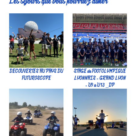
Les séjours que vous pourriez aimer
DECOUVERTES AU PAYS DU
STAGE de FOOT OLYMPIQUE
FUTUROSCOPE
LYONNAIS - GRAND LYON
- U9 à U13 _DP