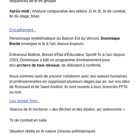
séquences de tir en groupe.
Après-midi :
Analyse comparative des vidéos J1 et J5, tir de combat,
fin du stage, bilan.
Encadrement
:
Personnage emblématique du Balcon Est du Vercors,
Dominique
Borde
enseigne le tir à l'arc depuis toujours.
Entraineur fédéral, Brevet d'État d'Éducateur Sportif Tir à l'arc depuis
2003, Dominique a bâti un programme d'entrainement pour
des
archers de tous niveaux
, de débutant à confirmé.
Nous sommes ravis de pouvoir collaborer avec ses valeurs humaines
et professionnelles en organisant plusieurs stages par an, sur nos sites
de Roissard et de Saint-Andéol. Ils sont ouverts à tous, licenciés FFTA
ou non.
Les temps forts
:
Séance de tir nocturne
« des flèches et des étoiles, arc astronomie »
Tir de combat en salle
Situation réelle en tir nature (chasse préhistorique)