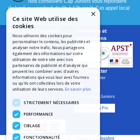
Nos conseillers Cap Juniors vous répondent
du lundi au vendredi de 9h à 17h (coût d’un appel local
×
depuis un poste fixe).
Ce site Web utilise des
cookies
Mieux nous Connaître
Agréments et
Nous utilisons des cookies pour
Notre Histoire
qualifications
personnaliser le contenu, les publicités et
Notre Engagement
analyser notre trafic. Nous partageons
La Charte Qualité
également des informations sur votre
Le Projet Educatif
utilisation de notre site avec nos
Les Aides Possibles
partenaires de publicité et d'analyse qui
Les Groupes
Se Connecter
peuvent les combiner avec d'autres
informations que vous leur avez fournies
Nous Contacter
ou qu'ils ont collectées lors de votre
FAQ
utilisation de leurs services.
En savoir plus
Recrutement
Le Blog Cap Juniors
STRICTEMENT NÉCESSAIRES
Connexion Pro
PERFORMANCE
Nos Garanties
CIBLAGE
FONCTIONNALITÉ
C.G.V
|
Plan Du Site
|
Mentions Légales