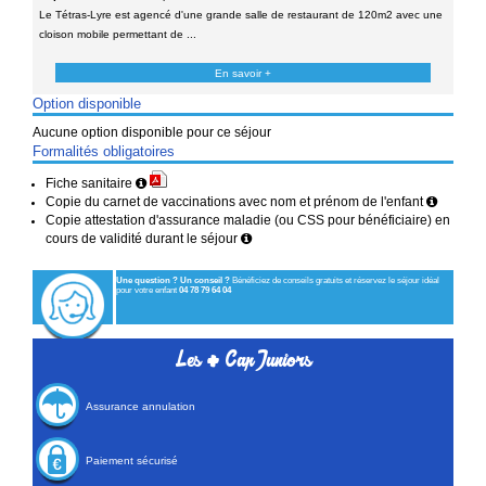
Le Tétras-Lyre est agencé d'une grande salle de restaurant de 120m2 avec une
cloison mobile permettant de ...
En savoir +
Option disponible
Aucune option disponible pour ce séjour
Formalités obligatoires
Fiche sanitaire
Copie du carnet de vaccinations avec nom et prénom de l'enfant
Copie attestation d'assurance maladie (ou CSS pour bénéficiaire) en
cours de validité durant le séjour
Une question ? Un conseil ?
Bénéficiez de conseils gratuits et réservez le séjour idéal
pour votre enfant
04 78 79 64 04
+
Les
Cap Juniors
Assurance annulation
Paiement sécurisé