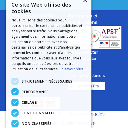
×
depuis un poste fixe).
Ce site Web utilise des
cookies
Mieux nous Connaître
Agréments et
Nous utilisons des cookies pour
Notre Histoire
qualifications
personnaliser le contenu, les publicités et
Notre Engagement
analyser notre trafic. Nous partageons
La Charte Qualité
également des informations sur votre
Le Projet Educatif
utilisation de notre site avec nos
Les Aides Possibles
partenaires de publicité et d'analyse qui
Les Groupes
Se Connecter
peuvent les combiner avec d'autres
informations que vous leur avez fournies
Nous Contacter
ou qu'ils ont collectées lors de votre
FAQ
utilisation de leurs services.
En savoir plus
Recrutement
Le Blog Cap Juniors
STRICTEMENT NÉCESSAIRES
Connexion Pro
PERFORMANCE
Nos Garanties
CIBLAGE
FONCTIONNALITÉ
C.G.V
|
Plan Du Site
|
Mentions Légales
Réalisation Cubiq
–
Solution Vackelys
NON CLASSIFIÉS