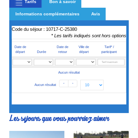
Tarifs
Bon à savoir
Informations complémentaires
Avis
Code du séjour : 10717-C-25380
* Les tarifs indiqués sont hors options
Date de
Date de
Ville de
Tarif* /
départ
Durée
retour
départ
participant
Aucun résultat
<
>
Aucun résultat
Les séjours que vous pourriez aimer