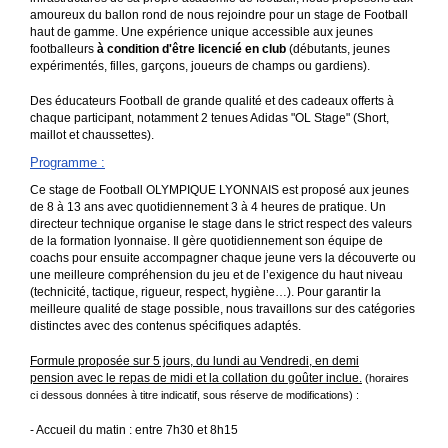
amoureux du ballon rond de nous rejoindre pour un stage de Football
haut de gamme. Une expérience unique accessible aux jeunes
footballeurs
à condition d'être licencié en club
(débutants, jeunes
expérimentés, filles, garçons, joueurs de champs ou gardiens).
Des éducateurs Football de grande qualité et des cadeaux offerts à
chaque participant, notamment 2 tenues Adidas "OL Stage" (Short,
maillot et chaussettes).
Programme
:
Ce stage de Football OLYMPIQUE LYONNAIS est proposé aux jeunes
de 8 à 13 ans avec quotidiennement 3 à 4 heures de pratique. Un
directeur technique organise le stage dans le strict respect des valeurs
de la formation lyonnaise. Il gère quotidiennement son équipe de
coachs pour ensuite accompagner chaque jeune vers la découverte ou
une meilleure compréhension du jeu et de l’exigence du haut niveau
(technicité, tactique, rigueur, respect, hygiène…). Pour garantir la
meilleure qualité de stage possible, nous travaillons sur des catégories
distinctes avec des contenus spécifiques adaptés.
Formule proposée sur 5 jours, du lundi au Vendredi, en demi
pension avec le repas de midi et la collation du goûter inclue.
(horaires
ci dessous données à titre indicatif, sous réserve de modifications) :
- Accueil du matin : entre 7h30 et 8h15