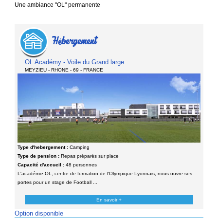
Une ambiance "OL" permanente
Hébergement
OL Académy - Voile du Grand large
MEYZIEU - RHONE - 69 - FRANCE
Type d'hebergement :
Camping
Type de pension :
Repas préparés sur place
Capacité d'accueil :
48 personnes
L'académie OL, centre de formation de l'Olympique Lyonnais, nous ouvre ses
portes pour un stage de Football ...
En savoir +
Option disponible