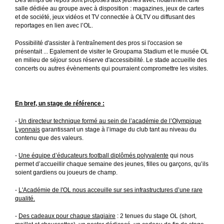
Des temps de repos sont proposés aux jeunes avec notamment une
salle dédiée au groupe avec à disposition : magazines, jeux de cartes
et de société, jeux vidéos et TV connectée à OLTV ou diffusant des
reportages en lien avec l’OL.
Possibilité d'assister à l'entraînement des pros si l'occasion se
présentait ... Egalement de visiter le Groupama Stadium et le musée OL
en milieu de séjour sous réserve d'accessibilité. Le stade accueille des
concerts ou autres évènements qui pourraient compromettre les visites.
En bref, un stage de référence :
-
Un directeur technique formé au sein de l’académie de l’Olympique
Lyonnais
garantissant un stage à l’image du club tant au niveau du
contenu que des valeurs.
-
Une équipe d’éducateurs football diplômés polyvalente
qui nous
permet d’accueillir chaque semaine des jeunes, filles ou garçons, qu’ils
soient gardiens ou joueurs de champ.
-
L'Académie de l'OL nous acceuille sur ses infrastructures d’une rare
qualité.
-
Des cadeaux pour chaque stagiaire
: 2 tenues du stage OL (short,