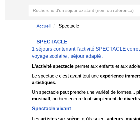
Spectacle
Accueil
SPECTACLE
1 séjours contenant l'activité SPECTACLE corre
voyage scolaire
,
séjour adapté
.
L'activité spectacle
permet aux enfants et aux adole
Le spectacle c'est avant tout une
expérience immer
artistiques
.
Un spectacle peut prendre une variété de formes...
p
musicall
, ou bien encore tout simplement de
diverti
Spectacle vivant
Les
artistes sur scène
, qu'ils soient
acteurs
,
music
costumes
et les
décors
créent une ambiance envoût
Le
spectacle éveille les émotions
et emmène le pub