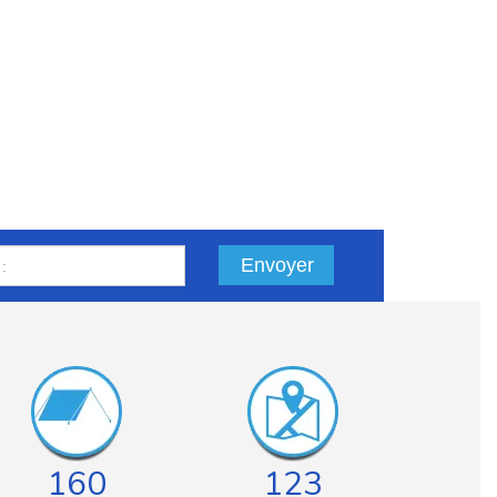
Envoyer
160
123