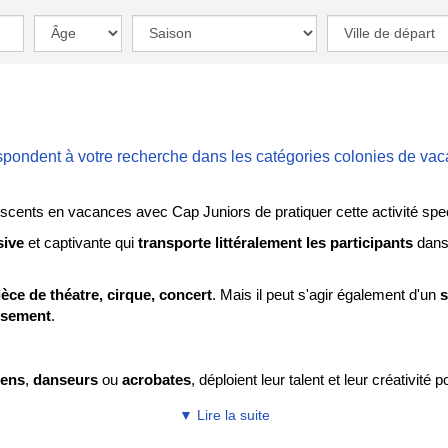
spondent à votre recherche dans les catégories
colonies de va
scents en vacances avec Cap Juniors de pratiquer cette activité spe
sive
et captivante qui
transporte littéralement les participants
dans
ièce de théatre, cirque,
concert
. Mais il peut s'agir également d'un
s
ssement
.
iens
,
danseurs
ou
acrobates
, déploient leur talent et leur créativité 
ante, donnant vie aux
univers imaginaires
ou réalistes présentés s
▼ Lire la suite
lic dans une
autre dimension
.
Rires
,
pleurs
,
étonnement
ou
émerv