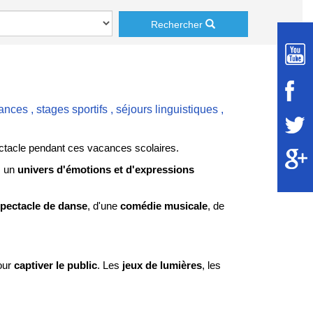
Rechercher
cances
,
stages sportifs
,
séjours linguistiques
,
ctacle pendant ces vacances scolaires.
 un
univers d'émotions et d'expressions
pectacle de danse
, d'une
comédie musicale
, de
pour
captiver le public
. Les
jeux de lumières
, les
ur scène.
eillement
se mêlent dans une
communion