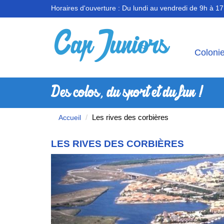
Horaires d'ouverture :
Du lundi au vendredi de 9h à 1
Coloni
Des colos, du sport et du fun !
Les rives des corbières
Accueil
LES RIVES DES CORBIÈRES