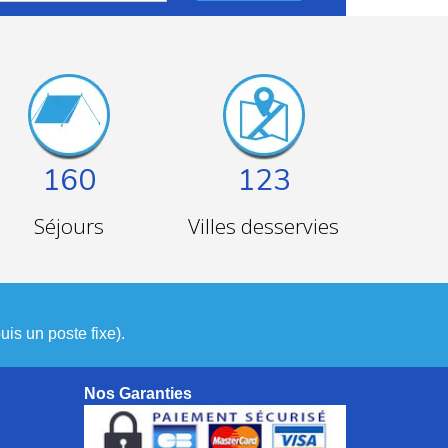
160
123
Séjours
Villes desservies
is un poste fixe).
Nos Garanties