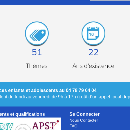
51
22
Thèmes
Ans d'existence
es enfants et adolescents au 04 78 79 64 04
nt du lundi au vendredi de 9h à 17h (coût d’un appel local depu
nts et qualifications
Se Connecter
Nous Contacter
FAQ