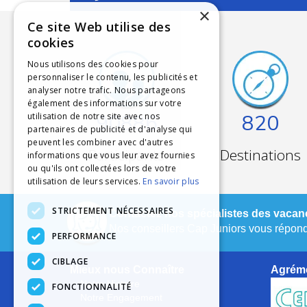
×
Ce site Web utilise des
cookies
Nous utilisons des cookies pour
personnaliser le contenu, les publicités et
analyser notre trafic. Nous partageons
également des informations sur votre
90886
820
utilisation de notre site avec nos
partenaires de publicité et d'analyse qui
peuvent les combiner avec d'autres
Participants
Destinations
informations que vous leur avez fournies
ou qu'ils ont collectées lors de votre
utilisation de leurs services.
En savoir plus
STRICTEMENT NÉCESSAIRES
Contactez nos spécialistes des vacanc
Nos conseillers Cap Juniors vous réponde
PERFORMANCE
CIBLAGE
Mieux nous Connaître
Agréme
Notre Histoire
FONCTIONNALITÉ
Notre Engagement