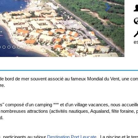
e
de bord de mer souvent associé au fameux Mondial du Vent, une compéti
re.
" composé d'un camping *** et d'un village vacances, nous accueille 
ombreuses attractions (activités nautiques, Aqualand, fête foraine, pê
d.
, participants au séjour
Destination Port Leucate
. La piscine et le te