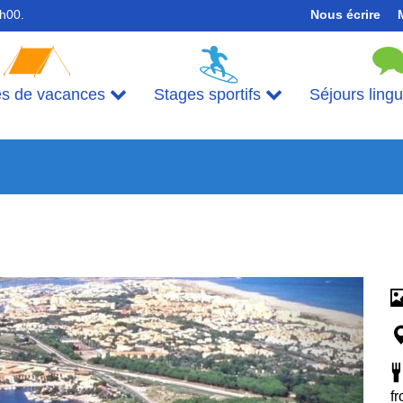
7h00.
Nous écrire
es de vacances
Stages sportifs
Séjours ling
fr