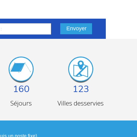
Envoyer
160
123
Séjours
Villes desservies
is un poste fixe).