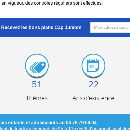
vigueur, des contrôles réguliers sont effectués.
Recevez les bons plans Cap Juniors
51
22
Thèmes
Ans d'existence
es enfants et adolescents au 04 78 79 64 04
nt du lundi au vendredi de 9h à 17h (coût d’un appel local depu