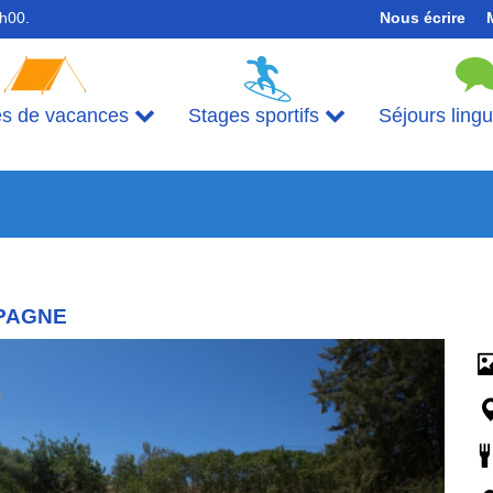
7h00.
Nous écrire
es de vacances
Stages sportifs
Séjours ling
PAGNE