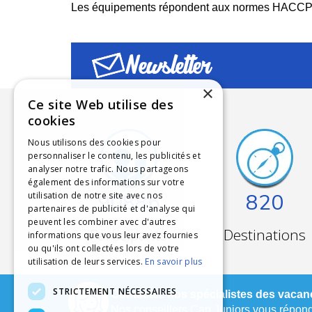
Les équipements répondent aux normes HACCP en 
Newsletter
×
Ce site Web utilise des
cookies
Nous utilisons des cookies pour
personnaliser le contenu, les publicités et
analyser notre trafic. Nous partageons
également des informations sur votre
90886
820
utilisation de notre site avec nos
partenaires de publicité et d'analyse qui
peuvent les combiner avec d'autres
Participants
Destinations
informations que vous leur avez fournies
ou qu'ils ont collectées lors de votre
utilisation de leurs services.
En savoir plus
STRICTEMENT NÉCESSAIRES
Contactez nos spécialistes des vacanc
Nos conseillers Cap Juniors vous réponde