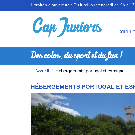
Horaires d'ouverture :
Du lundi au vendredi de 9h à 1
Coloni
Des colos, du sport et du fun !
Hébergements portugal et espagne
Accueil
HÉBERGEMENTS PORTUGAL ET ES