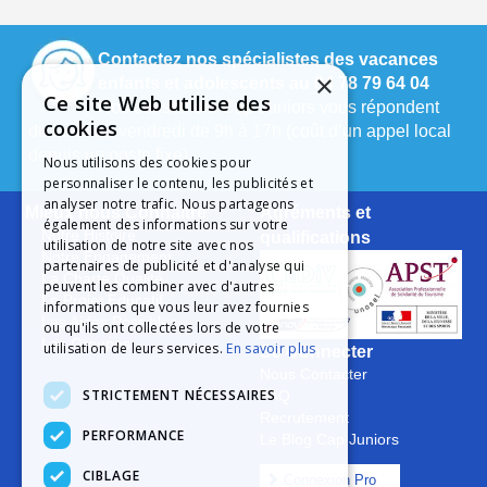
Contactez nos spécialistes des vacances
×
enfants et adolescents au 04 78 79 64 04
Ce site Web utilise des
Nos conseillers Cap Juniors vous répondent
cookies
du lundi au vendredi de 9h à 17h (coût d’un appel local
depuis un poste fixe).
Nous utilisons des cookies pour
personnaliser le contenu, les publicités et
analyser notre trafic. Nous partageons
Mieux nous Connaître
Agréments et
également des informations sur votre
Notre Histoire
qualifications
utilisation de notre site avec nos
Notre Engagement
partenaires de publicité et d'analyse qui
La Charte Qualité
peuvent les combiner avec d'autres
Le Projet Educatif
informations que vous leur avez fournies
Les Aides Possibles
ou qu'ils ont collectées lors de votre
Les Groupes
utilisation de leurs services.
En savoir plus
Se Connecter
Nous Contacter
STRICTEMENT NÉCESSAIRES
FAQ
Recrutement
PERFORMANCE
Le Blog Cap Juniors
CIBLAGE
Connexion Pro