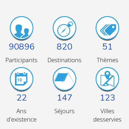
90896
820
51
Participants
Destinations
Thèmes
22
147
123
Ans
Séjours
Villes
d'existence
desservies