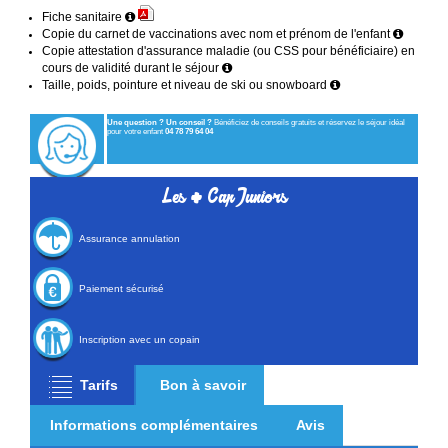
Fiche sanitaire
Copie du carnet de vaccinations avec nom et prénom de l'enfant
Copie attestation d'assurance maladie (ou CSS pour bénéficiaire) en
cours de validité durant le séjour
Taille, poids, pointure et niveau de ski ou snowboard
Une question ? Un conseil ?
Bénéficiez de conseils gratuits et réservez le séjour idéal
pour votre enfant
04 78 79 64 04
+
Les
Cap Juniors
Assurance annulation
Paiement sécurisé
Inscription avec un copain
Tarifs
Bon à savoir
Informations complémentaires
Avis