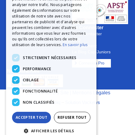
Notre Engagement
analyser notre trafic. Nous partageons
La Charte Qualité
également des informations sur votre
Le Projet Educatif
utilisation de notre site avec nos
Les Aides Possibles
partenaires de publicité et d'analyse qui
Les Groupes
peuvent les combiner avec d'autres
Se Connecter
informations que vous leur avez fournies
Nous Contacter
ou qu'ils ont collectées lors de votre
FAQ
utilisation de leurs services.
En savoir plus
Recrutement
Le Blog Cap Juniors
STRICTEMENT NÉCESSAIRES
Connexion Pro
PERFORMANCE
Nos Garanties
CIBLAGE
FONCTIONNALITÉ
C.G.V
|
Plan Du Site
|
Mentions Légales
NON CLASSIFIÉS
Réalisation Cubiq
–
Solution Vackelys
ACCEPTER TOUT
REFUSER TOUT
AFFICHER LES DÉTAILS