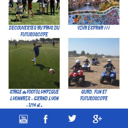
DECOUVERTES AU PAYS DU
VIVA ESPANA !!!
FUTUROSCOPE
STAGE de FOOT OLYMPIQUE
QUAD, FUN ET
LYONNAIS - GRAND LYON
FUTUROSCOPE
- U14 et +