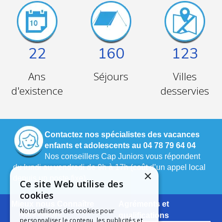
22
160
123
Ans
Séjours
Villes
d'existence
desservies
Contactez nos spécialistes des vacances
enfants et adolescents au 04 78 79 64 04
Nos conseillers Cap Juniors vous répondent
du lundi au vendredi de 9h à 17h (coût d’un appel local
×
depuis un poste fixe).
Ce site Web utilise des
cookies
Mieux nous Connaître
Agréments et
Nous utilisons des cookies pour
Notre Histoire
qualifications
personnaliser le contenu, les publicités et