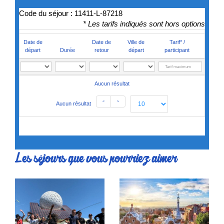
Code du séjour : 11411-L-87218
* Les tarifs indiqués sont hors options
Date de
Date de
Ville de
Tarif* /
départ
Durée
retour
départ
participant
Aucun résultat
<
>
Aucun résultat
Les séjours que vous pourriez aimer