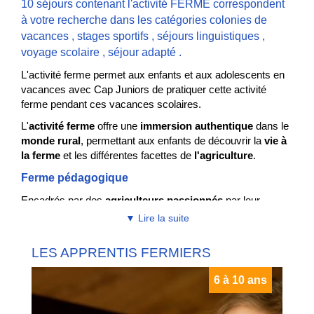
10 séjours contenant l'activité FERME correspondent
à votre recherche dans les catégories
colonies de
vacances
,
stages sportifs
,
séjours linguistiques
,
voyage scolaire
,
séjour adapté
.
L'activité ferme permet aux enfants et aux adolescents en
vacances avec Cap Juniors de pratiquer cette activité
ferme pendant ces vacances scolaires.
L'
activité ferme
offre une
immersion authentique
dans le
monde rural
, permettant aux enfants de découvrir la
vie à
la ferme
et les différentes facettes de
l'agriculture
.
Ferme pédagogique
Encadrés par des
agriculteurs passionnés
par leur
métier, les enfants sont plongés dans le quotidien de la
▼ Lire la suite
ferme, prenant part aux
activités agricoles
et aux
soins
des animaux
.
LES APPRENTIS FERMIERS
Les participants ont l'occasion de s'initier à la
culture des
6 à 10 ans
terres
, semant et
récoltant des fruits, des légumes ou
des céréales
, selon la saison. Ils apprennent également les
techniques de jardinage
et découvrent les bienfaits des