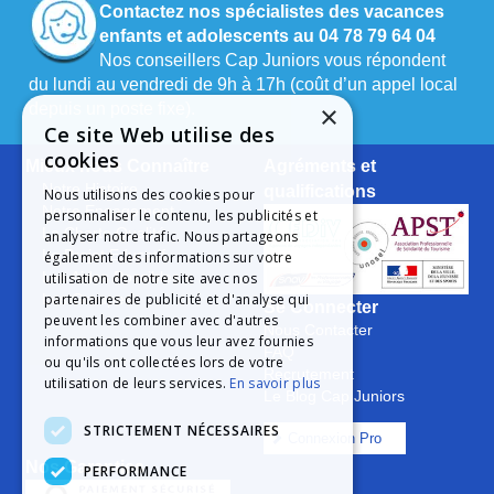
Contactez nos spécialistes des vacances
enfants et adolescents au 04 78 79 64 04
Nos conseillers Cap Juniors vous répondent
du lundi au vendredi de 9h à 17h (coût d’un appel local
×
depuis un poste fixe).
Ce site Web utilise des
cookies
Mieux nous Connaître
Agréments et
Notre Histoire
qualifications
Nous utilisons des cookies pour
Notre Engagement
personnaliser le contenu, les publicités et
La Charte Qualité
analyser notre trafic. Nous partageons
Le Projet Educatif
également des informations sur votre
utilisation de notre site avec nos
Les Aides Possibles
partenaires de publicité et d'analyse qui
Les Groupes
Se Connecter
peuvent les combiner avec d'autres
Nous Contacter
informations que vous leur avez fournies
FAQ
ou qu'ils ont collectées lors de votre
Recrutement
utilisation de leurs services.
En savoir plus
Le Blog Cap Juniors
STRICTEMENT NÉCESSAIRES
Connexion Pro
Nos Garanties
PERFORMANCE