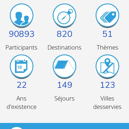
90893
820
51
Participants
Destinations
Thèmes
22
149
123
Ans
Séjours
Villes
d'existence
desservies