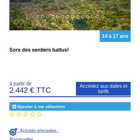
14 à 17 ans
Sors des sentiers battus!
à partir de
Accédez aux dates et
2 442 € TTC
tarifs
Ajouter à ma sélection
Activités principales :
Baignades