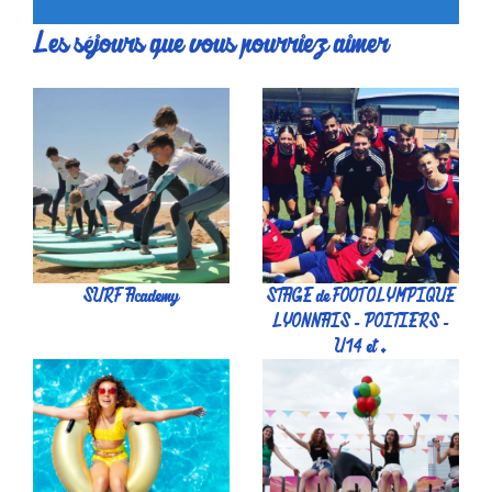
Les séjours que vous pourriez aimer
SURF Academy
STAGE de FOOT OLYMPIQUE
LYONNAIS - POITIERS -
U14 et +