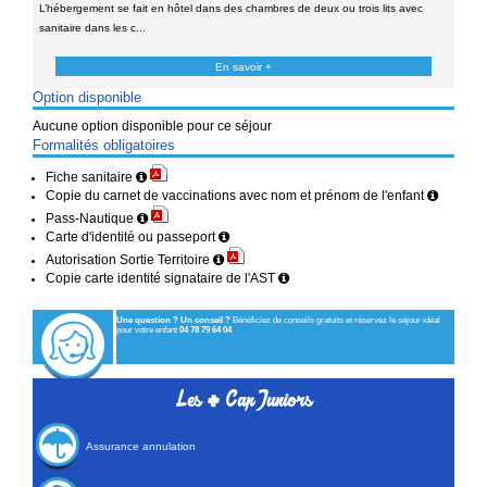
L’hébergement se fait en hôtel dans des chambres de deux ou trois lits avec
sanitaire dans les c...
En savoir +
Option disponible
Aucune option disponible pour ce séjour
Formalités obligatoires
Fiche sanitaire
Copie du carnet de vaccinations avec nom et prénom de l'enfant
Pass-Nautique
Carte d'identité ou passeport
Autorisation Sortie Territoire
Copie carte identité signataire de l'AST
Une question ? Un conseil ?
Bénéficiez de conseils gratuits et réservez le séjour idéal
pour votre enfant
04 78 79 64 04
+
Les
Cap Juniors
Assurance annulation