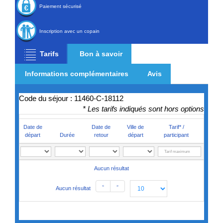
Paiement sécurisé
Inscription avec un copain
Tarifs
Bon à savoir
Informations complémentaires
Avis
Code du séjour : 11460-C-18112
* Les tarifs indiqués sont hors options
Date de
Date de
Ville de
Tarif* /
départ
Durée
retour
départ
participant
Aucun résultat
<
>
Aucun résultat