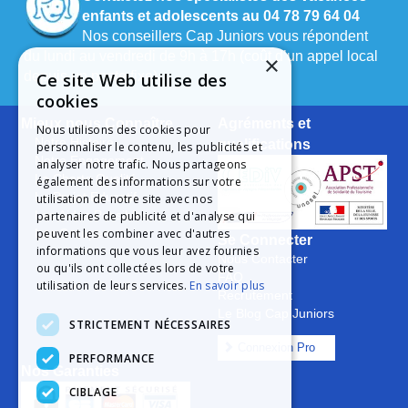
enfants et adolescents au 04 78 79 64 04
Nos conseillers Cap Juniors vous répondent
du lundi au vendredi de 9h à 17h (coût d’un appel local
×
depuis un poste fixe).
Ce site Web utilise des
cookies
Mieux nous Connaître
Agréments et
Nous utilisons des cookies pour
Notre Histoire
qualifications
personnaliser le contenu, les publicités et
Notre Engagement
analyser notre trafic. Nous partageons
La Charte Qualité
également des informations sur votre
Le Projet Educatif
utilisation de notre site avec nos
Les Aides Possibles
partenaires de publicité et d'analyse qui
peuvent les combiner avec d'autres
Les Groupes
Se Connecter
informations que vous leur avez fournies
Nous Contacter
ou qu'ils ont collectées lors de votre
FAQ
utilisation de leurs services.
En savoir plus
Recrutement
Le Blog Cap Juniors
STRICTEMENT NÉCESSAIRES
Connexion Pro
PERFORMANCE
Nos Garanties
CIBLAGE