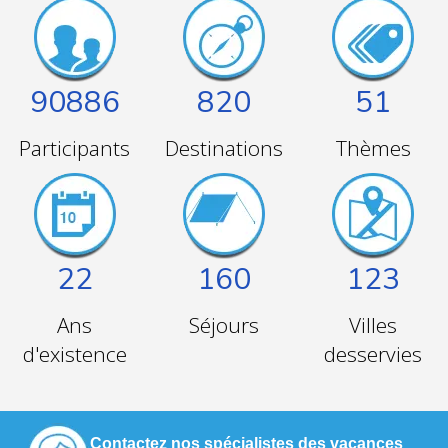
90886
820
51
Participants
Destinations
Thèmes
22
160
123
Ans
Séjours
Villes
d'existence
desservies
Contactez nos spécialistes des vacances