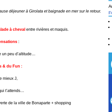
A
ause déjeuner à
Girolata
et baignade en mer sur le retour.
F
lade à cheval
entre rivières et maquis.
ensations
:
e un peu d’altitude…
s & du Fun :
e mieux J,
 qui t’attends…
erte de la ville de Bonaparte + shopping