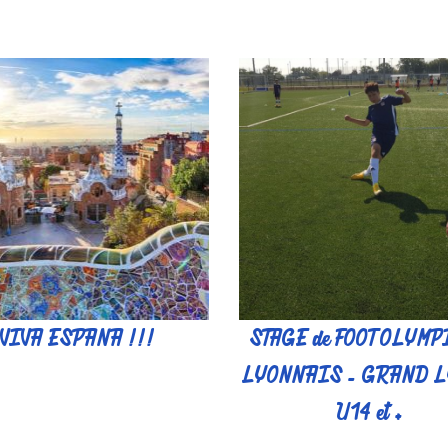
VIVA ESPANA !!!
STAGE de FOOT OLYM
LYONNAIS - GRAND L
U14 et +