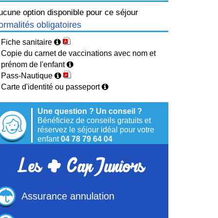
ucune option disponible pour ce séjour
ormalités obligatoires
Fiche sanitaire
Copie du carnet de vaccinations avec nom et
prénom de l'enfant
Pass-Nautique
Carte d'identité ou passeport
Une question ? Un conseil ?
Bénéficiez de conseils gratuits et
réservez le séjour idéal pour votre
+
enfant
04 78 79 64 04
Les
Cap Juniors
Assurance annulation