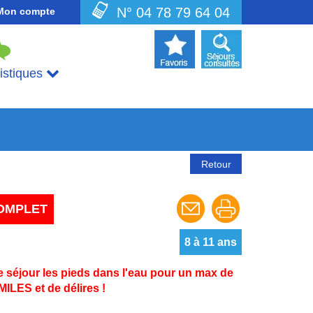
N° 04 78 79 64 04
Mon compte
uistiques
Retour
OMPLET
8 à 11 ans
e séjour les pieds dans l'eau pour un max de
MILES et de délires !