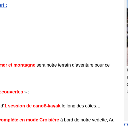
t :
mer et montagne
sera notre terrain d’aventure pour ce
écouvertes
» :
 d’
1 session
de
canoë-kayak
le long des côtes
…
complète en mode Croisière
à bord de notre vedette, Au
O