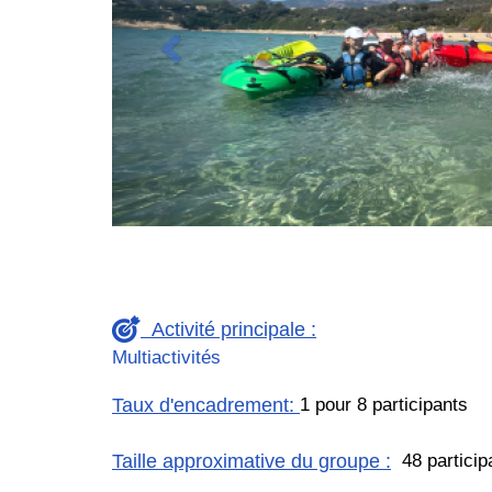
Activité principale :
Multiactivités
Taux d'encadrement
:
1 pour 8 participants
Taille approximative du groupe
:
48 particip