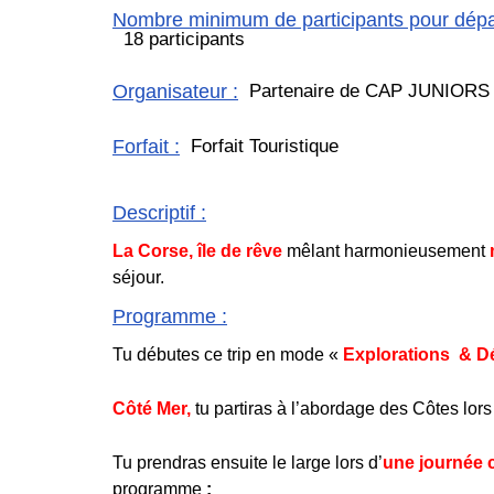
Nombre minimum de participants pour dépar
18 participants
Organisateur
:
Partenaire de CAP JUNIORS
Forfait
:
Forfait Touristique
Descriptif
:
La Corse, île de rêve
mêlant harmonieusement
séjour.
Programme
:
Tu débutes ce trip en mode «
Explorations & D
C
ôté Mer,
tu partiras à l’abordage des Côtes lors
Tu prendras ensuite le large lors d’
une journée 
programme
: