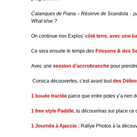
Calanques
de Piana – Réserve de
Scandola
-
p
W
hat
else
?
On continue nos Explos’
côté terre,
avec une ba
Ce sera ensuite le temps des
Frissons & des S
Avec une
session d’accrobranche
pour prendr
Corsica découvertes, c'est avant tout
des Délire
1
bouée tractée
parce que entre potes y’a rien d
1 free style
Paddle
, tu découvriras sur place ce
1 Journée à Ajaccio :
Rallye Photos à la découv