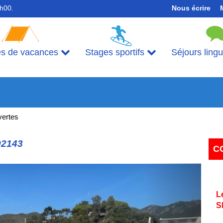
7h00.
Nous écrire
es de vacances
Stages sportifs
Séjours ling
vertes
92143
C
Next
L
S