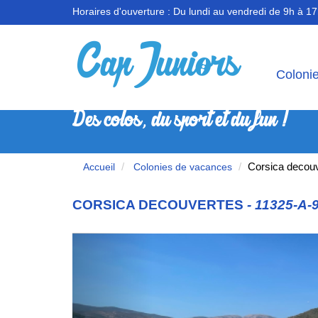
Horaires d'ouverture :
Du lundi au vendredi de 9h à 1
Coloni
Des colos, du sport et du fun !
Corsica decou
Accueil
Colonies de vacances
CORSICA DECOUVERTES
- 11325-A-
Previous