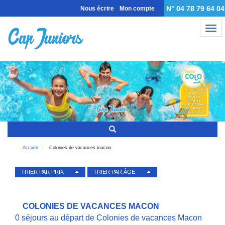
N° 04 78 79 64 04
Nous écrire
Mon compte
Nav
Accueil
Colonies de vacances macon
TRIER PAR PRIX
TRIER PAR ÂGE
COLONIES DE VACANCES MACON
0 séjours au départ de Colonies de vacances Macon