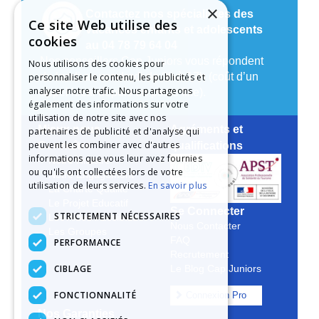
×
Contactez nos spécialistes des
Ce site Web utilise des
vacances enfants et adolescents
cookies
au 04 78 79 64 04
Nos conseillers Cap Juniors vous répondent
Nous utilisons des cookies pour
du lundi au vendredi de 9h à 17h (coût d’un
personnaliser le contenu, les publicités et
analyser notre trafic. Nous partageons
appel local depuis un poste fixe).
également des informations sur votre
utilisation de notre site avec nos
Mieux nous
Agréments et
partenaires de publicité et d'analyse qui
peuvent les combiner avec d'autres
Connaître
qualifications
informations que vous leur avez fournies
Notre Histoire
ou qu'ils ont collectées lors de votre
Notre Engagement
utilisation de leurs services.
En savoir plus
La Charte Qualité
Le Projet Educatif
Se Connecter
STRICTEMENT NÉCESSAIRES
Les Aides Possibles
Nous Contacter
Les Groupes
FAQ
PERFORMANCE
Recrutement
CIBLAGE
Le Blog Cap Juniors
FONCTIONNALITÉ
Connexion Pro
Nos Garanties