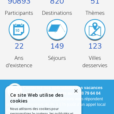
90893
820
51
Participants
Destinations
Thèmes
22
149
123
Ans
Séjours
Villes
d'existence
desservies
Contactez nos spécialistes des vacances
×
enfants et adolescents au 04 78 79 64 04
Ce site Web utilise des
Nos conseillers Cap Juniors vous répondent
cookies
du lundi au vendredi de 9h à 17h (coût d’un appel local
Nous utilisons des cookies pour
depuis un poste fixe).
personnaliser le contenu, les publicités et