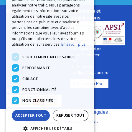
analyser notre trafic. Nous partageons
également des informations sur votre
Mieux nous Connaître
Agréments et
utilisation de notre site avec nos
Notre Histoire
qualifications
partenaires de publicité et d'analyse qui
Notre Engagement
peuvent les combiner avec d'autres
La Charte Qualité
informations que vous leur avez fournies
Le Projet Educatif
ou qu'ils ont collectées lors de votre
Les Aides Possibles
utilisation de leurs services.
En savoir plus
Les Groupes
Se Connecter
Nous Contacter
STRICTEMENT NÉCESSAIRES
FAQ
Recrutement
PERFORMANCE
Le Blog Cap Juniors
CIBLAGE
Connexion Pro
FONCTIONNALITÉ
Nos Garanties
NON CLASSIFIÉS
C.G.V
|
Plan Du Site
|
Mentions Légales
ACCEPTER TOUT
REFUSER TOUT
Réalisation Cubiq
–
Solution Vackelys
AFFICHER LES DÉTAILS