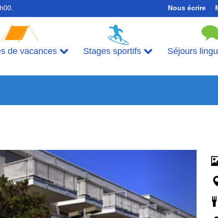
7h00.
Nous écrire
es de vacances
Stages sportifs
Séjours ling