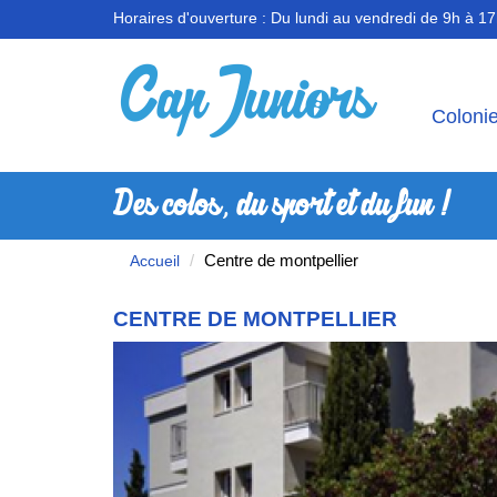
Horaires d'ouverture :
Du lundi au vendredi de 9h à 1
Coloni
Des colos, du sport et du fun !
Centre de montpellier
Accueil
CENTRE DE MONTPELLIER