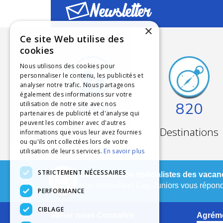
Newsletter
×
Ce site Web utilise des
cookies
Nous utilisons des cookies pour
personnaliser le contenu, les publicités et
analyser notre trafic. Nous partageons
également des informations sur votre
90886
820
utilisation de notre site avec nos
partenaires de publicité et d'analyse qui
peuvent les combiner avec d'autres
Participants
Destinations
informations que vous leur avez fournies
ou qu'ils ont collectées lors de votre
utilisation de leurs services.
En savoir plus
STRICTEMENT NÉCESSAIRES
Contactez nos spécialistes des vacanc
Nos conseillers Cap Juniors vous réponde
PERFORMANCE
CIBLAGE
Mieux nous Connaître
Agréme