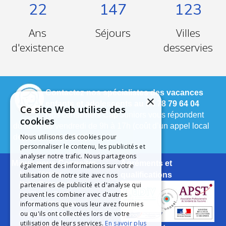
22
147
123
Ans
Séjours
Villes
d'existence
desservies
Contactez nos spécialistes des vacances
×
enfants et adolescents au 04 78 79 64 04
Ce site Web utilise des
Nos conseillers Cap Juniors vous répondent
cookies
du lundi au vendredi de 9h à 17h (coût d’un appel local
depuis un poste fixe).
Nous utilisons des cookies pour
personnaliser le contenu, les publicités et
analyser notre trafic. Nous partageons
Mieux nous Connaître
Agréments et
également des informations sur votre
Notre Histoire
qualifications
utilisation de notre site avec nos
Notre Engagement
partenaires de publicité et d'analyse qui
La Charte Qualité
peuvent les combiner avec d'autres
informations que vous leur avez fournies
Le Projet Educatif
ou qu'ils ont collectées lors de votre
Les Aides Possibles
utilisation de leurs services.
En savoir plus
Les Groupes