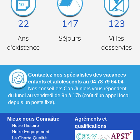
22
147
123
Ans
Séjours
Villes
d'existence
desservies
Contactez nos spécialistes des vacances
enfants et adolescents au 04 78 79 64 04
Nos conseillers Cap Juniors vous répondent
du lundi au vendredi de 9h à 17h (coût d’un appel local
depuis un poste fixe).
Mieux nous Connaître
Agréments et
Notre Histoire
qualifications
Notre Engagement
La Charte Qualité