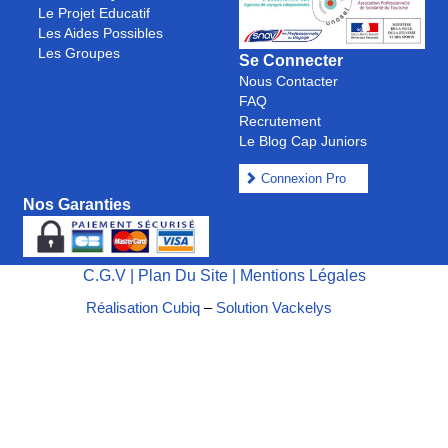
Le Projet Educatif
Les Aides Possibles
Les Groupes
Se Connecter
Nous Contacter
FAQ
Recrutement
Le Blog Cap Juniors
Connexion Pro
Nos Garanties
C.G.V
|
Plan Du Site
|
Mentions Légales
Réalisation Cubiq
–
Solution Vackelys