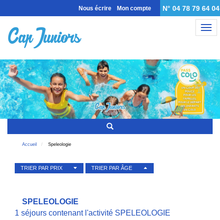
N° 04 78 79 64 04
Nous écrire
Mon compte
Nav
Accueil
Speleologie
TRIER PAR PRIX
TRIER PAR ÂGE
SPELEOLOGIE
1 séjours contenant l'activité SPELEOLOGIE