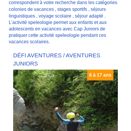
correspondent à votre recherche dans les catégories
colonies de vacances
,
stages sportifs
,
séjours
linguistiques
,
voyage scolaire
,
séjour adapté
.
L'activité speleologie permet aux enfants et aux
adolescents en vacances avec Cap Juniors de
pratiquer cette activité speleologie pendant ces
vacances scolaires.
DÉFI AVENTURES / AVENTURES
JUNIORS
6 à 17 ans