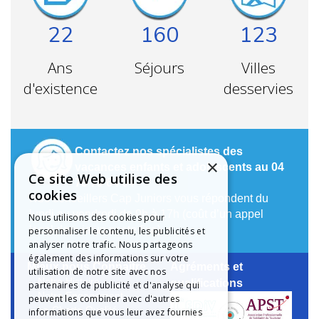
22
160
123
Ans
Séjours
Villes
d'existence
desservies
Contactez nos spécialistes des
×
vacances enfants et adolescents au 04
Ce site Web utilise des
78 79 64 04
cookies
Nos conseillers Cap Juniors vous répondent du
lundi au vendredi de 9h à 17h (coût d’un appel
Nous utilisons des cookies pour
local depuis un poste fixe).
personnaliser le contenu, les publicités et
analyser notre trafic. Nous partageons
également des informations sur votre
Mieux nous Connaître
Agréments et
utilisation de notre site avec nos
Notre Histoire
qualifications
partenaires de publicité et d'analyse qui
Notre Engagement
peuvent les combiner avec d'autres
La Charte Qualité
informations que vous leur avez fournies