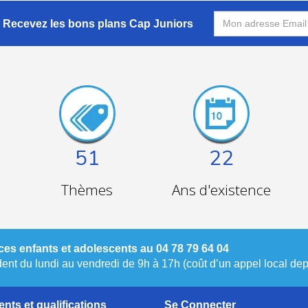
Recevez les bons plans Cap Juniors
51
22
Thèmes
Ans d'existence
es enfants et adolescents au 04 78 79 64 04
nt du lundi au vendredi de 9h à 17h (coût d’un appel local depu
nts et qualifications
Se Connecter