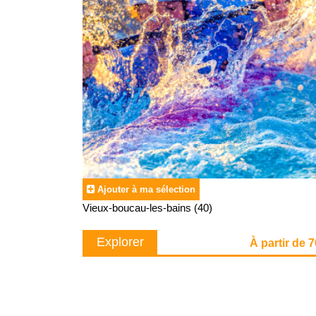
Ajouter à ma sélection
Vieux-boucau-les-bains (40)
Explorer
À partir de 