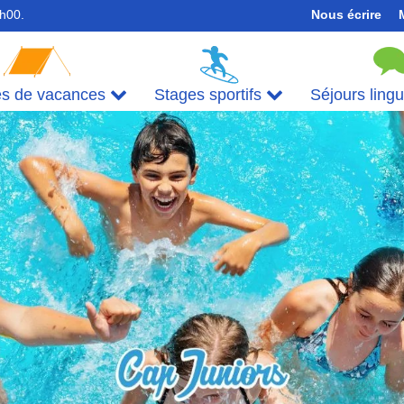
7h00.
Nous écrire
es de vacances
Stages sportifs
Séjours ling