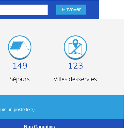
Envoyer
149
123
Séjours
Villes desservies
is un poste fixe).
Nos Garanties