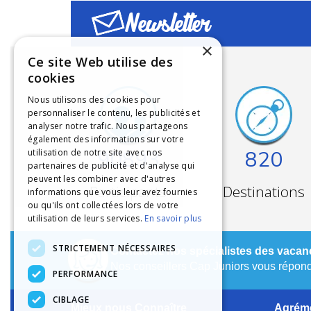
Newsletter
×
Ce site Web utilise des
cookies
Nous utilisons des cookies pour
personnaliser le contenu, les publicités et
analyser notre trafic. Nous partageons
également des informations sur votre
90893
820
utilisation de notre site avec nos
partenaires de publicité et d'analyse qui
peuvent les combiner avec d'autres
Participants
Destinations
informations que vous leur avez fournies
ou qu'ils ont collectées lors de votre
utilisation de leurs services.
En savoir plus
STRICTEMENT NÉCESSAIRES
Contactez nos spécialistes des vacanc
Nos conseillers Cap Juniors vous réponde
PERFORMANCE
CIBLAGE
Mieux nous Connaître
Agréme