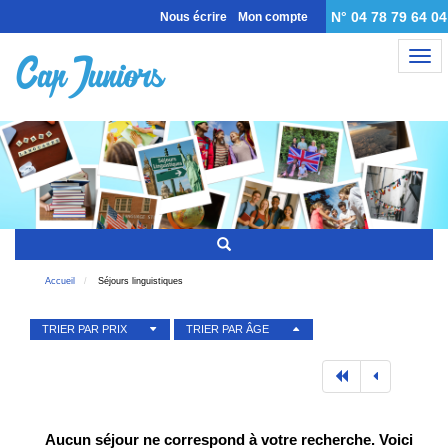
N° 04 78 79 64 04
Nous écrire
Mon compte
Nav
Accueil
Séjours linguistiques
TRIER PAR PRIX
TRIER PAR ÂGE
Aucun séjour ne correspond à votre recherche. Voici