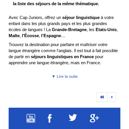
la liste des séjours de la même thématique.
Avec Cap Juniors, offrez un
séjour linguistique
à votre
enfant dans les plus grands pays et les plus grandes
écoles de langues ! La
Grande-Bretagne
, les
Etats-Unis
,
Malte
,
l’Écosse
,
l’Espagne
…
Trouvez la destination pour parfaire et maîtriser votre
langue étrangère comme l'anglais. Il est tout à fait possible
de partir en
séjours linguistiques en France
pour
apprendre une langue étrangère, mais en France.
Le séjour linguistique, une ouverture sur le monde
▼ Lire la suite
Aujourd’hui partir en
voyage linguistique
est une aubaine
pour les jeunes et permet d’apprendre plus rapidement une
langue, de s’ouvrir sur le monde et d’entrevoir de nouvelles
possibilités d’études et d’avenir.
C’est une expérience essentielle à l'éducation de votre
enfant qui l'éveillera grâce à un
programme
d'apprentissage international, convivial et valorisant
.