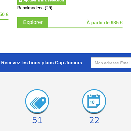
Ajouter à ma sélection
Benalmadena (29)
550 €
Explorer
À partir de 935 €
Recevez les bons plans Cap Juniors
51
22