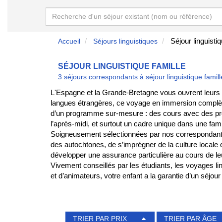
Séjour linguistiq
Accueil
Séjours linguistiques
SÉJOUR LINGUISTIQUE FAMILLE
3 séjours correspondants à séjour linguistique famill
L'Espagne et la Grande-Bretagne vous ouvrent leurs
langues étrangères, ce voyage en immersion complète c
d’un programme sur-mesure : des cours avec des profe
l’après-midi, et surtout un cadre unique dans une famil
Soigneusement sélectionnées par nos correspondants l
des autochtones, de s’imprégner de la culture locale 
développer une assurance particulière au cours de le
Vivement conseillés par les étudiants, les voyages li
et d’animateurs, votre enfant a la garantie d’un séjou
le guider vers le programme qui lui correspond !
D'autres types de séjours linguistiques sont disponibl
le biais de nouvelles amitiés ! N’hésitez pas à consu
TRIER PAR PRIX
TRIER PAR ÂGE