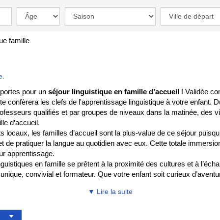
ue famille
e.
 portes pour un
séjour linguistique en famille d’accueil
! Validée co
onfèrera les clefs de l'apprentissage linguistique à votre enfant. Du
sseurs qualifiés et par groupes de niveaux dans la matinée, des visit
le d’accueil.
ocaux, les familles d’accueil sont la plus-value de ce séjour puisqu’
et de pratiquer la langue au quotidien avec eux. Cette totale immersi
ur apprentissage.
nguistiques en famille se prêtent à la proximité des cultures et à l’é
r unique, convivial et formateur. Que votre enfant soit curieux d’aven
▼ Lire la suite
es tels que les
séjours linguistiques internationaux
, pour rencontrer 
lter nos offres ou à nous contacter pour une réponse personnalisée.