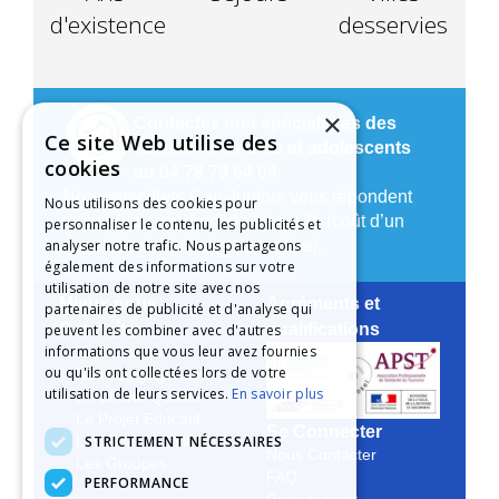
d'existence
desservies
×
Contactez nos spécialistes des
Ce site Web utilise des
vacances enfants et adolescents
cookies
au 04 78 79 64 04
Nos conseillers Cap Juniors vous répondent
Nous utilisons des cookies pour
du lundi au vendredi de 9h à 17h (coût d’un
personnaliser le contenu, les publicités et
analyser notre trafic. Nous partageons
appel local depuis un poste fixe).
également des informations sur votre
utilisation de notre site avec nos
Mieux nous
Agréments et
partenaires de publicité et d'analyse qui
Connaître
qualifications
peuvent les combiner avec d'autres
informations que vous leur avez fournies
Notre Histoire
ou qu'ils ont collectées lors de votre
Notre Engagement
utilisation de leurs services.
En savoir plus
La Charte Qualité
Le Projet Educatif
Se Connecter
STRICTEMENT NÉCESSAIRES
Les Aides Possibles
Nous Contacter
Les Groupes
FAQ
PERFORMANCE