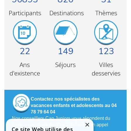
Participants
Destinations
Thèmes
22
149
123
Ans
Séjours
Villes
d'existence
desservies
Contactez nos spécialistes des
vacances enfants et adolescents au 04
78 79 64 04
Nos conseillers Cap Juniors vous répondent du
×
lundi au vendredi de 9h à 17h (coût d’un appel
Ce site Web utilise des