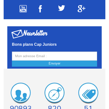
Newsletter
Bons plans Cap Juniors
Envoyer
90893
820
51