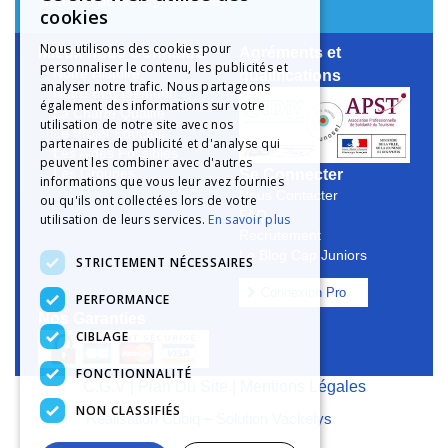
local depuis un poste fixe).
cookies
Nous utilisons des cookies pour
Mieux nous Connaître
Agréments et
personnaliser le contenu, les publicités et
Notre Histoire
qualifications
analyser notre trafic. Nous partageons
Notre Engagement
également des informations sur votre
La Charte Qualité
utilisation de notre site avec nos
Le Projet Educatif
partenaires de publicité et d'analyse qui
Les Aides Possibles
peuvent les combiner avec d'autres
Se Connecter
Les Groupes
informations que vous leur avez fournies
Nous Contacter
ou qu'ils ont collectées lors de votre
FAQ
utilisation de leurs services.
En savoir plus
Recrutement
Le Blog Cap Juniors
STRICTEMENT NÉCESSAIRES
Connexion Pro
PERFORMANCE
Nos Garanties
CIBLAGE
FONCTIONNALITÉ
C.G.V
|
Plan Du Site
|
Mentions Légales
NON CLASSIFIÉS
Réalisation Cubiq
–
Solution Vackelys