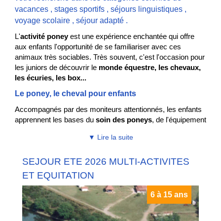
vacances
,
stages sportifs
,
séjours linguistiques
,
voyage scolaire
,
séjour adapté
.
L'
activité poney
est une expérience enchantée qui offre
aux enfants l'opportunité de se familiariser avec ces
animaux très sociables. Très souvent, c'est l'occasion pour
les juniors de découvrir le
monde
équestre, les chevaux,
les écuries, les box...
Le poney, le cheval pour enfants
Accompagnés par des moniteurs attentionnés, les enfants
apprennent les bases du
soin des poneys
, de l'équipement
et de
l'équitation
.
▼ Lire la suite
Pour les plus jeunes, les poneys sont des
compagnons
dociles et amicaux
, permettant aux enfants de développer
SEJOUR ETE 2026 MULTI-ACTIVITES
leur confiance en interagissant avec eux.
ET EQUITATION
Les enfants sont initiés à des
promenades guidées
, où ils
se laissent porter par le rythme apaisant des pas du poney.
6 à 15 ans
Le poney, où l'école de l'équitation