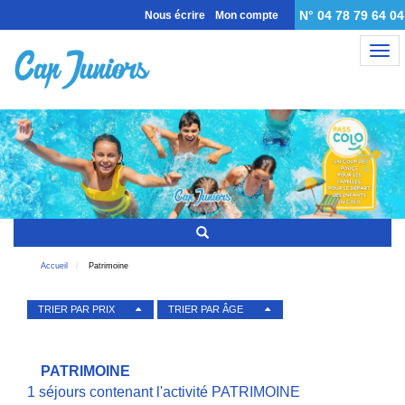
N° 04 78 79 64 04
Nous écrire
Mon compte
Nav
Accueil
Patrimoine
TRIER PAR PRIX
TRIER PAR ÂGE
PATRIMOINE
1 séjours contenant l'activité PATRIMOINE