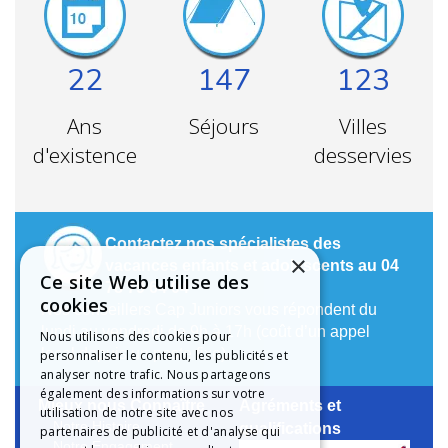
22
147
123
Ans
Séjours
Villes
d'existence
desservies
Contactez nos spécialistes des
×
vacances enfants et adolescents au 04
Ce site Web utilise des
78 79 64 04
cookies
Nos conseillers Cap Juniors vous répondent du
lundi au vendredi de 9h à 17h (coût d’un appel
Nous utilisons des cookies pour
local depuis un poste fixe).
personnaliser le contenu, les publicités et
analyser notre trafic. Nous partageons
également des informations sur votre
Mieux nous Connaître
Agréments et
utilisation de notre site avec nos
Notre Histoire
qualifications
partenaires de publicité et d'analyse qui
Notre Engagement