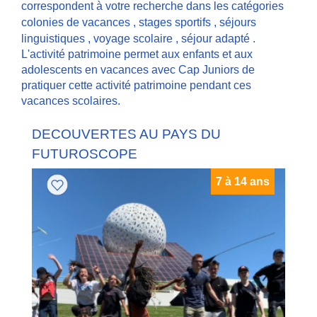
correspondent à votre recherche dans les catégories
colonies de vacances
,
stages sportifs
,
séjours
linguistiques
,
voyage scolaire
,
séjour adapté
.
L'activité patrimoine permet aux enfants et aux
adolescents en vacances avec Cap Juniors de
pratiquer cette activité patrimoine pendant ces
vacances scolaires.
DECOUVERTES AU PAYS DU
FUTUROSCOPE
7 à 14 ans